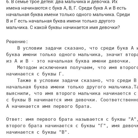
6. В семье трое детей: два мальчика и девочка. Их
имена начинаются с букв А, В, Г. Среди букв А и В есть
начальная буква имени только одного мальчика. Среди
В и Г есть начальная буква имени только другого
мальчика. С какой буквы начинается имя девочки?
Решение:

    В условии задачи сказано, что среди букв А и
буква имени только одного мальчика, значит втора
из А и В - это начальная буква имени девочки. 

    Методом исключения получаем, что имя второго
начинается с буквы Г.

    Также в условии задачи сказано, что среди В 
начальная буква имени только другого мальчика.Та
выяснили, что имя второго мальчика начинается с 
с буквы В начинается имя девочки. Соответственно
А начинается имя первого брата.

Ответ: имя первого брата называется с буквы "А",
второго брата начинается с буквы "Г", имя девочк
начинается с буквы "В".