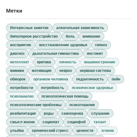
Метки
Интересные заметки
алкогольная зависимость
биполярное расстройство
боль
внимание
восприятие
восстановление здоровья
гипноз
диагноз
дыхательная гимнастика
инстинкт
интеллект
критика
личность
машиностроение
мимики
мотивация
невроз
нервная система
обморок
организм человека
педантичность
пейн
потребности
потребность
психическое здоровье
психоанализ
психологическая помощь
психологические проблемы
психотерапия
реабилитация
роды
самооценка
слушание
смысл жизни
социопат
социофоб
талант
улыбка
хронический стресс
ценности
эгоизм