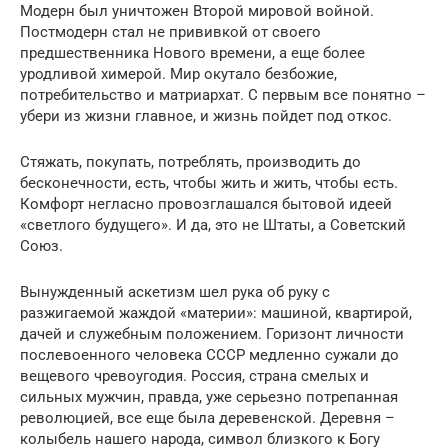
Модерн был уничтожен Второй мировой войной.
Постмодерн стал не прививкой от своего
предшественника Нового времени, а еще более
уродливой химерой. Мир окутало безбожие,
потребительство и матриархат. С первым все понятно –
убери из жизни главное, и жизнь пойдет под откос.
Стяжать, покупать, потреблять, производить до
бесконечности, есть, чтобы жить и жить, чтобы есть.
Комфорт негласно провозглашался бытовой идеей
«светлого будущего». И да, это не Штаты, а Советский
Союз.
Вынужденный аскетизм шел рука об руку с
разжигаемой жаждой «материи»: машиной, квартирой,
дачей и служебным положением. Горизонт личности
послевоенного человека СССР медленно сужали до
вещевого чревоугодия. Россия, страна смелых и
сильных мужчин, правда, уже серьезно потрепанная
революцией, все еще была деревенской. Деревня –
колыбель нашего народа, символ близкого к Богу