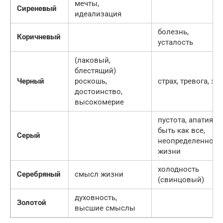
мечты,
Сиреневый
идеализация
болезнь,
Коричневый
усталость
(лаковый,
блестящий)
Черный
роскошь,
страх, тревога, зл
достоинство,
высокомерие
пустота, апатия,
быть как все,
Серый
неопределенност
жизни
холодность
Серебряный
смысл жизни
(свинцовый)
духовность,
Золотой
высшие смыслы