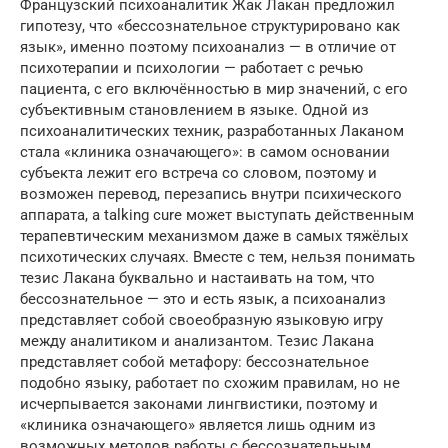
Французский психоаналитик Жак Лакан предложил
гипотезу, что «бессознательное структурировано как
язык», именно поэтому психоанализ — в отличие от
психотерапии и психологии — работает с речью
пациента, с его включённостью в мир значений, с его
субъективным становлением в языке. Одной из
психоаналитических техник, разработанных Лаканом
стала «клиника означающего»: в самом основании
субъекта лежит его встреча со словом, поэтому и
возможен перевод, перезапись внутри психического
аппарата, а talking cure может выступать действенным
терапевтическим механизмом даже в самых тяжёлых
психотических случаях. Вместе с тем, нельзя понимать
тезис Лакана буквально и настаивать на том, что
бессознательное — это и есть язык, а психоанализ
представляет собой своеобразную языковую игру
между аналитиком и анализантом. Тезис Лакана
представляет собой метафору: бессознательное
подобно языку, работает по схожим правилам, но не
исчерпывается законами лингвистики, поэтому и
«клиника означающего» является лишь одним из
возможных методов работы с бессознательным,