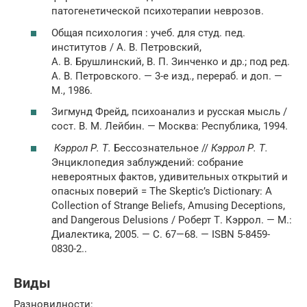
патогенетической психотерапии неврозов.
Общая психология : учеб. для студ. пед.
институтов / А. В. Петровский,
А. В. Брушлинский, В. П. Зинченко и др.; под ред.
А. В. Петровского. — 3-е изд., перераб. и доп. —
М., 1986.
Зигмунд Фрейд, психоанализ и русская мысль /
сост. В. М. Лейбин. — Москва: Республика, 1994.
Кэррол Р. Т.
Бессознательное //
Кэррол Р. Т.
Энциклопедия заблуждений: собрание
невероятных фактов, удивительных открытий и
опасных поверий = The Skeptic’s Dictionary: A
Collection of Strange Beliefs, Amusing Deceptions,
and Dangerous Delusions / Роберт Т. Кэррол. —
М.
:
Диалектика, 2005. — С. 67—68. — ISBN 5-8459-
0830-2..
Виды
Разновидности: