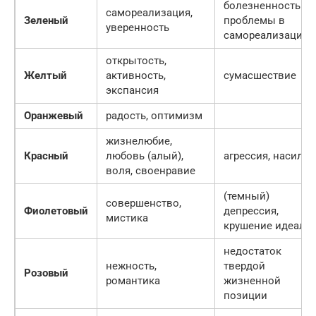
болезненность
самореализация,
Зеленый
проблемы в
уверенность
самореализации
открытость,
Желтый
активность,
сумасшествие
экспансия
Оранжевый
радость, оптимизм
жизнелюбие,
Красный
любовь (алый),
агрессия, насилие
воля, своенравие
(темный)
совершенство,
Фиолетовый
депрессия,
мистика
крушение идеало
недостаток
нежность,
твердой
Розовый
романтика
жизненной
позиции