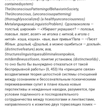
contained
system
)
The
Unconscious
Patterning
of
Behavior
in
Society
,
The
Unconscious
,
(
unconscious
patterning
)
(
thoroughly
socialized
)
(а
healthy
unconsciousness
)
Metalanguage
as
a
Linguistic
Problem
).
Сдохла
околела —
толстый,
широкий» — «Убирают
украшают? —
полозья,
повозья.
лазят,
возят»
не иголка с ниткой, а игола с
нитой».
коша,
кошка».
«вык, вык
привык
’
Папа —
—
Писет
Яблык.
дошлый,
«Дошлый, а можно ошибиться — дохлый».
(
distinctive
feature
).
волк,
вов,
Structures
linguistique
subliminales
en
po
й
sie
,
mit
dem
Bewusstlosen
,
понятие установки,
(
distinct
worlds
)
,
то оно было бы вынуждено отказаться от такой
беспрерывной работы» (II, 453) На «принципе связи»
воздвигаемая теория целостной системы отношений
между сознанием и бессознательным психическими
переживаниями сулит в плане языка новые
перспективы и нежданные находки, разумеется, при
условии подлинного и последовательного
сотрудничества между психологами и лингвистами,
направленного к изжитию двух тормозящих помех —