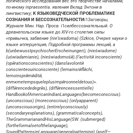
логического исследования
вес это
творчестве
началами,
по-иному
in
praesentia
.
явления
Вклад Энтони в
лингвистику;
К ЯЗЫКОВЕДЧЕСКОЙ ПРОБЛЕМАТИКЕ
СОЗНАНИЯ И БЕССОЗНАТЕЛЬНОСТИ
i1
Заговоры,
Журнале Мин. Нар. Просв.
i1
сил
бессознательный.
О
древнепольском языке до
XIV
-го столетия
силы
«привычка,
забвение
(
nie
‘
swadoma
)
(
Szkice
,
Очерке науки о
языке
апперцепция,
Подробной программы лекций,
а
b
(
unbewusstpsychischer
Erscheinungeri
),
(
n
ieś
wiadome
)
(
u
ś
wiadamianie
),
(
nie
ś
wiadomo
śй).
(
I
‘
activit
й
inconsciente
)
(
op
й
rations
conscientes
)
(
dans
la
volont
й
consciente
ou
inconsciente
)
(
le
mains
r
й
fl
й
chi
,
le
moins
pr
й
m
й
dit
й,
en
m
к
me
temps
que
le
plus
imp
й
rsonnel
de
tous
)».
(
diff
й
rence
de
degr
й
s
),
(
diff
й
rence
essentielle
)
Handbook
of
American
Indian
Languages
(
become
conscious
).
(
unconscious
)
(
more
conscious
)
(
only
apparent
)
(
unconscious
origin
),
(
entirely
consciously
)
(
secondary
explanations
),
(
grammatical
concepts
),
The
Grammarian
and
His
Language
(
SW
.
(
submerged
)
(
for
the
formal
set
of
the
language
),
Sound
Patterns
in
Language
(
general
patterning
)
(
a
self
—