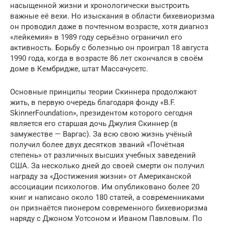
насыщенной жизни и хронологически выстроить
важные её вехи. Но изыскания в области бихевиоризма
он проводил даже в почтенном возрасте, хотя диагноз
«лейкемия» в 1989 году серьёзно ограничил его
активность. Борьбу с болезнью он проиграл 18 августа
1990 года, когда в возрасте 86 лет скончался в своём
доме в Кембридже, штат Массачусетс.
Основные принципы теории Скиннера продолжают
жить, в первую очередь благодаря фонду «B.F.
SkinnerFoundation», президентом которого сегодня
является его старшая дочь Джулия Скиннер (в
замужестве — Варгас). За всю свою жизнь учёный
получил более двух десятков званий «Почётная
степень» от различных высших учебных заведений
США. За несколько дней до своей смерти он получил
награду за «Достижения жизни» от Американской
ассоциации психологов. Им опубликовано более 20
книг и написано около 180 статей, а современниками
он признаётся пионером современного бихевиоризма
наряду с Джоном Уотсоном и Иваном Павловым. По