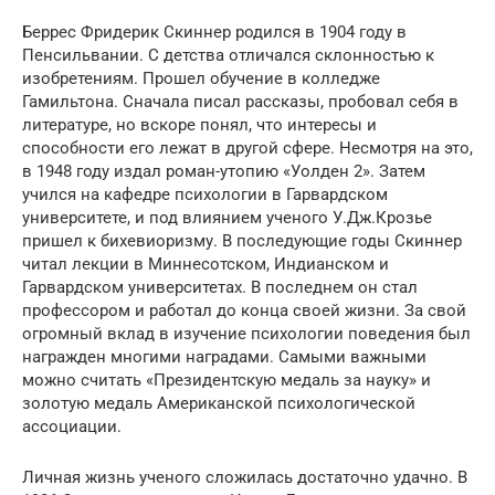
Беррес Фридерик Скиннер родился в 1904 году в
Пенсильвании. C детства отличался склонностью к
изобретениям. Прошел обучение в колледже
Гамильтона. Сначала писал рассказы, пробовал себя в
литературе, но вскоре понял, что интересы и
способности его лежат в другой сфере. Несмотря на это,
в 1948 году издал роман-утопию «Уолден 2». Затем
учился на кафедре психологии в Гарвардском
университете, и под влиянием ученого У.Дж.Крозье
пришел к бихевиоризму. В последующие годы Скиннер
читал лекции в Миннесотском, Индианском и
Гарвардском университетах. В последнем он стал
профессором и работал до конца своей жизни. За свой
огромный вклад в изучение психологии поведения был
награжден многими наградами. Самыми важными
можно считать «Президентскую медаль за науку» и
золотую медаль Американской психологической
ассоциации.
Личная жизнь ученого сложилась достаточно удачно. В