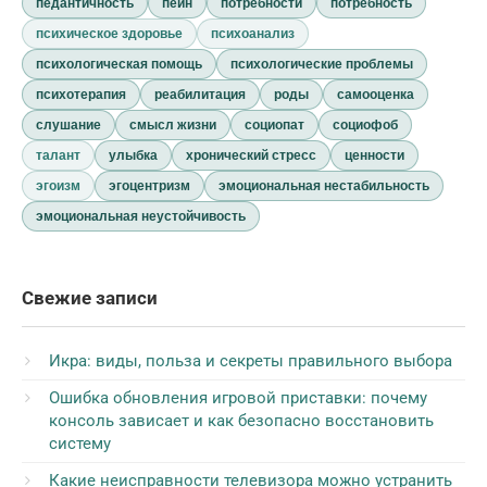
педантичность
пейн
потребности
потребность
психическое здоровье
психоанализ
психологическая помощь
психологические проблемы
психотерапия
реабилитация
роды
самооценка
слушание
смысл жизни
социопат
социофоб
талант
улыбка
хронический стресс
ценности
эгоизм
эгоцентризм
эмоциональная нестабильность
эмоциональная неустойчивость
Свежие записи
Икра: виды, польза и секреты правильного выбора
Ошибка обновления игровой приставки: почему
консоль зависает и как безопасно восстановить
систему
Какие неисправности телевизора можно устранить