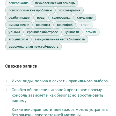
психоанализ
психологическая помощь
психологические проблемы
психотерапия
реабилитация
роды
самооценка
слушание
смысл жизни
социопат
социофоб
талант
улыбка
хронический стресс
ценности
эгоизм
эгоцентризм
эмоциональная нестабильность
эмоциональная неустойчивость
Свежие записи
Икра: виды, польза и секреты правильного выбора
Ошибка обновления игровой приставки: почему
консоль зависает и как безопасно восстановить
систему
Какие неисправности телевизора можно устранить
без замены дорогостоящей матрицы