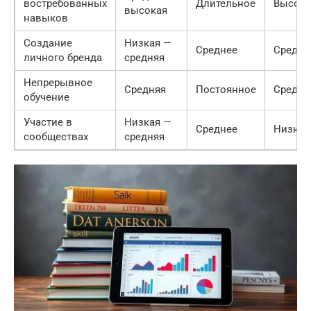
востребованных
Длительное
Высока
высокая
навыков
Создание
Низкая —
Среднее
Средня
личного бренда
средняя
Непрерывное
Средняя
Постоянное
Средня
обучение
Участие в
Низкая —
Среднее
Низкая
сообществах
средняя