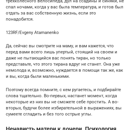
трехколесного велосипеда, дул на ссадины и синяки, не
спал ночами, когда у вас была температура, и готов был
отдать за вас собственную жизнь, если это
понадобится.
123RF/Evgeny Atamanenko
Да, сейчас вы смотрите на маму, и вам кажется, что
перед вами всего лишь упертый, стоящий на своем и
даже не пытающийся вас понять тиран, но только
представьте, что этого тирана вдруг не станет. Она уже
немолода и, возможно, нуждается в помощи так же, как
и вы, когда были маленькими.
Поэтому всегда помните, с кем ругаетесь, и подбирайте
слова тщательно. Во-первых, настанет момент, когда
некоторые из них вы не сможете себе простить. А во-
вторых, будучи более избирательной в выражениях, вы
сумеете сгладить и без того острые углы.
Ненависть матери к дочери. Психология