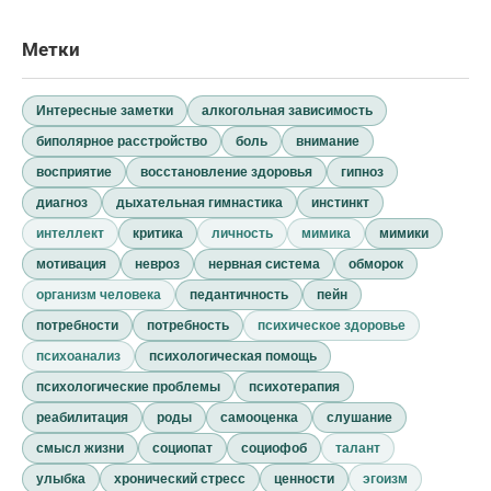
Метки
Интересные заметки
алкогольная зависимость
биполярное расстройство
боль
внимание
восприятие
восстановление здоровья
гипноз
диагноз
дыхательная гимнастика
инстинкт
интеллект
критика
личность
мимика
мимики
мотивация
невроз
нервная система
обморок
организм человека
педантичность
пейн
потребности
потребность
психическое здоровье
психоанализ
психологическая помощь
психологические проблемы
психотерапия
реабилитация
роды
самооценка
слушание
смысл жизни
социопат
социофоб
талант
улыбка
хронический стресс
ценности
эгоизм