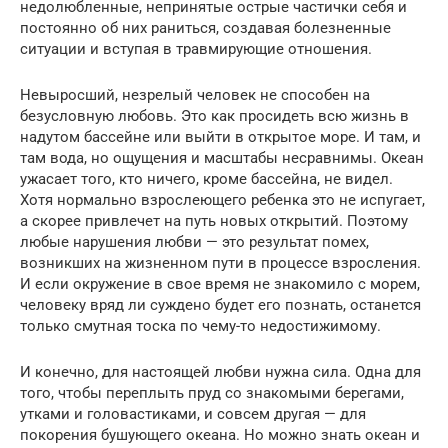
недолюбленные, непринятые острые частички себя и
постоянно об них раниться, создавая болезненные
ситуации и вступая в травмирующие отношения.
Невыросший, незрелый человек не способен на
безусловную любовь. Это как просидеть всю жизнь в
надутом бассейне или выйти в открытое море. И там, и
там вода, но ощущения и масштабы несравнимы. Океан
ужасает того, кто ничего, кроме бассейна, не видел.
Хотя нормально взрослеющего ребенка это не испугает,
а скорее привлечет на путь новых открытий. Поэтому
любые нарушения любви — это результат помех,
возникших на жизненном пути в процессе взросления.
И если окружение в свое время не знакомило с морем,
человеку вряд ли суждено будет его познать, останется
только смутная тоска по чему-то недостижимому.
И конечно, для настоящей любви нужна сила. Одна для
того, чтобы переплыть пруд со знакомыми берегами,
утками и головастиками, и совсем другая — для
покорения бушующего океана. Но можно знать океан и