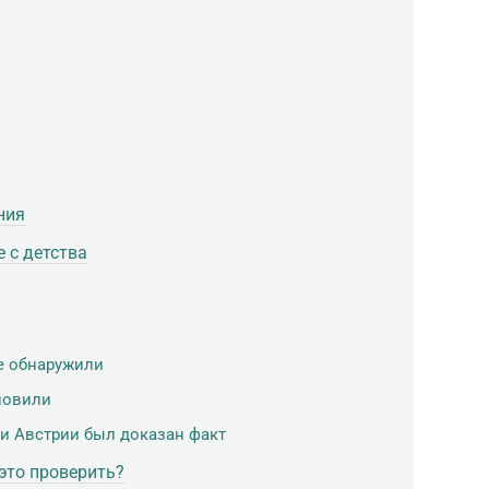
ния
е с детства
е обнаружили
новили
и Австрии был доказан факт
это проверить?