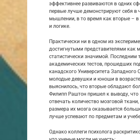
эффективнее развиваются в одних сфе
первые лучше демонстрируют себя в ч
мышлении, в то время как вторые – 
и логике.
Практически ни в одном из эксперим
достигнутыми представителями как му
статистически значимой. Последним 
академических тестов, прошедших по
канадского Университета Западного О
молодые девушки и юноши в возрасте 
выяснилось, что вторые обладают боле
Филипп Раштон пришел к выводу, что
отвечать количество мозговой ткани,
размера их мозга оказывается больше
лучше успевают по предметам и учебе
Однако коллеги психолога раскритиков
что ученые могли не учесть: