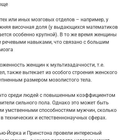
юще
ех или иных мозговых отделов – например, у
ижняя височная доля (у выдающихся математиков
ется особенно крупной). В то же время женщины
 речевыми навыками, что связано с большим
 мозга
ложенность женщин к мультизадачности, т.е.
л, также вытекает из особого строения женского
крупненным размером мозолистого тела.
, что среди людей с повышенным коэффициентом
вители сильного пола. Однако это может быть
ми умственными способностями мужчин, сколько
в технических и естественнонаучных сферах.
Нью-Йорка и Принстона провели интересный