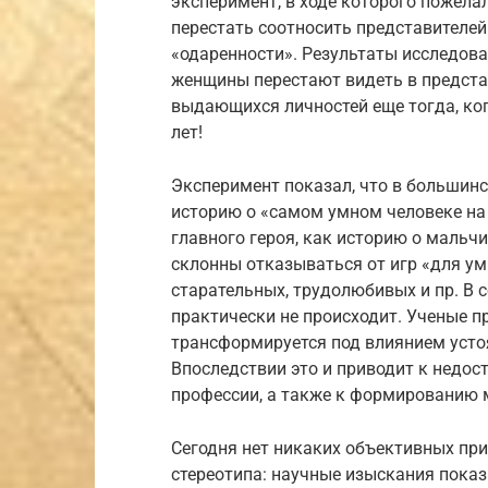
эксперимент, в ходе которого пожела
перестать соотносить представителей
«одаренности». Результаты исследов
женщины перестают видеть в предста
выдающихся личностей еще тогда, ког
лет!
Эксперимент показал, что в большин
историю о «самом умном человеке на 
главного героя, как историю о мальч
склонны отказываться от игр «для ум
старательных, трудолюбивых и пр. В
практически не происходит. Ученые п
трансформируется под влиянием усто
Впоследствии это и приводит к недос
профессии, а также к формированию 
Сегодня нет никаких объективных при
стереотипа: научные изыскания пока