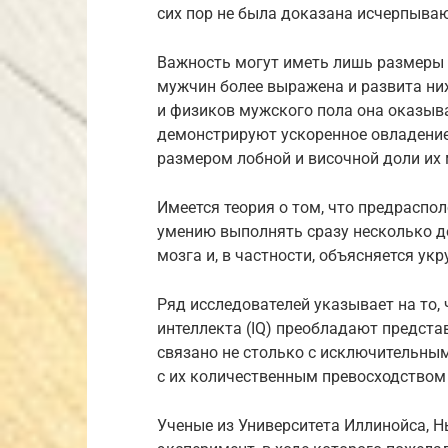
сих пор не была доказана исчерпыва
Важность могут иметь лишь размеры т
мужчин более выражена и развита н
и физиков мужского пола она оказыва
демонстрируют ускоренное овладение
размером лобной и височной доли их
Имеется теория о том, что предраспо
умению выполнять сразу несколько де
мозга и, в частности, объясняется у
Ряд исследователей указывает на то
интеллекта (IQ) преобладают предста
связано не столько с исключительны
с их количественным превосходством 
Ученые из Университета Иллинойса, 