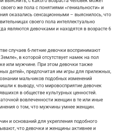
ли выяснить, с какого возраста человек может
 своего же пола с понятиями «гениальности» и
ания оказались сенсационными – выяснилось, что
вительницах своего пола интеллектуально
да являются девочками и находятся в возрасте 6
стве случаев 6-летние девочки воспринимают
Земле», в которой отсутствует намек на пол
ике или мужчине. При этом девочки также
ных детей», предпочитая им игры для прилежных,
 сознании мальчиков подобных изменений
ришли к выводу, что мировосприятие девочек
явшихся в обществе культурных ценностей.
таточной вовлеченности женщин в те или иные
мнения о том, что мужчины умнее женщин.
чин и оснований для укрепления подобного
зывают, что девочки и женщины активнее и