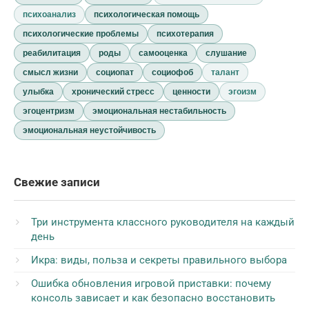
психоанализ
психологическая помощь
психологические проблемы
психотерапия
реабилитация
роды
самооценка
слушание
смысл жизни
социопат
социофоб
талант
улыбка
хронический стресс
ценности
эгоизм
эгоцентризм
эмоциональная нестабильность
эмоциональная неустойчивость
Свежие записи
Три инструмента классного руководителя на каждый
день
Икра: виды, польза и секреты правильного выбора
Ошибка обновления игровой приставки: почему
консоль зависает и как безопасно восстановить