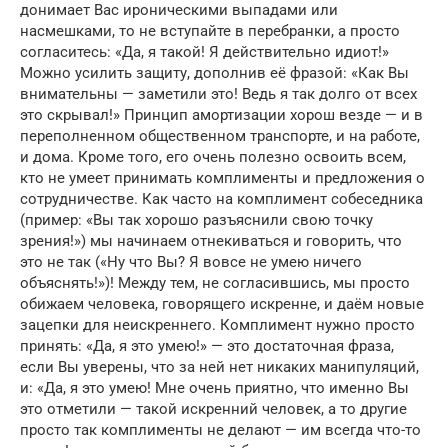
донимает Вас ироническими выпадами или
насмешками, то не вступайте в перебранки, а просто
согласитесь: «Да, я такой! Я действительно идиот!»
Можно усилить защиту, дополнив её фразой: «Как Вы
внимательны — заметили это! Ведь я так долго от всех
это скрывал!» Принцип амортизации хорош везде — и в
переполненном общественном транспорте, и на работе,
и дома. Кроме того, его очень полезно освоить всем,
кто не умеет принимать комплименты и предложения о
сотрудничестве. Как часто на комплимент собеседника
(пример: «Вы так хорошо разъяснили свою точку
зрения!») мы начинаем отнекиваться и говорить, что
это не так («Ну что Вы? Я вовсе не умею ничего
объяснять!»)! Между тем, не согласившись, мы просто
обижаем человека, говорящего искренне, и даём новые
зацепки для неискреннего. Комплимент нужно просто
принять: «Да, я это умею!» — это достаточная фраза,
если Вы уверены, что за ней нет никаких манипуляций,
и: «Да, я это умею! Мне очень приятно, что именно Вы
это отметили — такой искренний человек, а то другие
просто так комплименты не делают — им всегда что-то