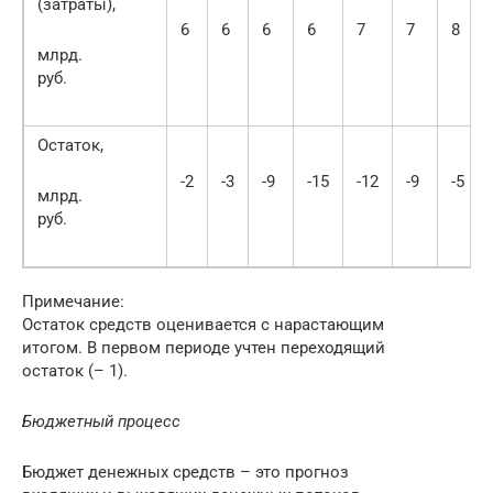
(затраты),
6
6
6
6
7
7
8
млрд.
руб.
Остаток,
-2
-3
-9
-15
-12
-9
-5
млрд.
руб.
Примечание:
Остаток средств оценивается с нарастающим
итогом. В первом периоде учтен переходящий
остаток (– 1).
Бюджетный процесс
Бюджет денежных средств – это прогноз