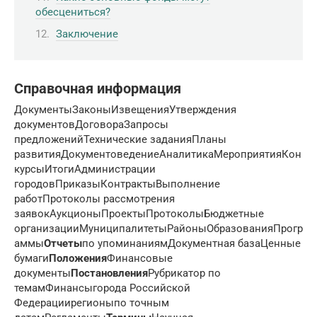
обесцениться?
Заключение
Справочная информация
ДокументыЗаконыИзвещенияУтверждения
документовДоговораЗапросы
предложенийТехнические заданияПланы
развитияДокументоведениеАналитикаМероприятияКон
курсыИтогиАдминистрации
городовПриказыКонтрактыВыполнение
работПротоколы рассмотрения
заявокАукционыПроектыПротоколыБюджетные
организацииМуниципалитетыРайоныОбразованияПрогр
аммы
Отчеты
по упоминаниямДокументная базаЦенные
бумаги
Положения
Финансовые
документы
Постановления
Рубрикатор по
темамФинансыгорода Российской
Федерациирегионыпо точным