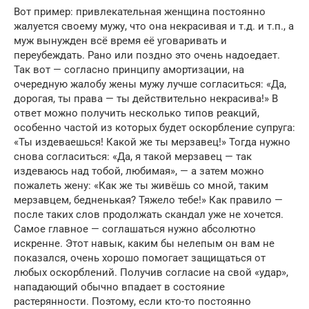
Вот пример: привлекательная женщина постоянно
жалуется своему мужу, что она некрасивая и т.д. и т.п., а
муж вынужден всё время её уговаривать и
переубеждать. Рано или поздно это очень надоедает.
Так вот — согласно принципу амортизации, на
очередную жалобу жены мужу лучше согласиться: «Да,
дорогая, ты права — ты действительно некрасива!» В
ответ можно получить несколько типов реакций,
особенно частой из которых будет оскорбление супруга:
«Ты издеваешься! Какой же ты мерзавец!» Тогда нужно
снова согласиться: «Да, я такой мерзавец — так
издеваюсь над тобой, любимая», — а затем можно
пожалеть жену: «Как же ты живёшь со мной, таким
мерзавцем, бедненькая? Тяжело тебе!» Как правило —
после таких слов продолжать скандал уже не хочется.
Самое главное — соглашаться нужно абсолютно
искренне. Этот навык, каким бы нелепым он вам не
показался, очень хорошо помогает защищаться от
любых оскорблений. Получив согласие на свой «удар»,
нападающий обычно впадает в состояние
растерянности. Поэтому, если кто-то постоянно