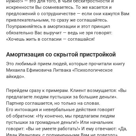
нужно!» — это для того, в чьей бесхитростности и
искренности Вы сомневаетесь. То же касается и
предложений о сотрудничестве — если они кажутся Вам
привлекательными, то сразу же соглашайтесь.
Поупражняйтесь в амортизации и этот принцип
обязательно Вас выручит — ведь не зря говорят:
«Хочешь жить в согласии — соглашайся!
Амортизация со скрытой пристройкой
Это любимый прием людей, которые прочитали книгу
Михаила Ефимовича Литвака «Психологическое
айкидо».
Перейдем сразу к примерам. Клиент возмущается: «Вы
предлагаете людям пустышки за большие деньги».
Партнер соглашается, но только на словах.
Его интонация и невербальные действия говорят
об обратном: «Ну конечно, мы предлагаем людям
пустышки за громадные деньги!» Или начальник
говорит: «Вы не умеете работать!» И ему отвечают: «Да,
Иван Иванович, с подчиненными Вам не повезло».