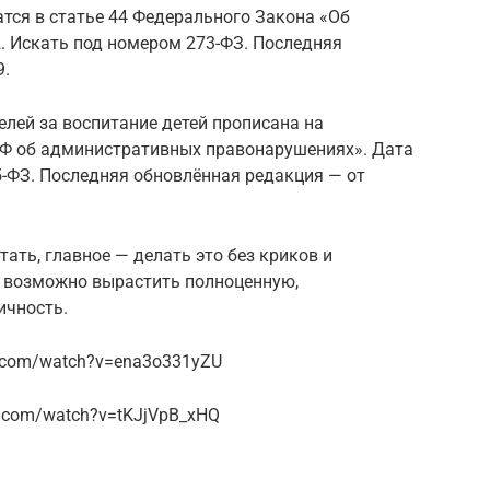
тся в статье 44 Федерального Закона «Об
2. Искать под номером 273-ФЗ. Последняя
9.
елей за воспитание детей прописана на
РФ об административных правонарушениях». Дата
5-ФЗ. Последняя обновлённая редакция — от
тать, главное — делать это без криков и
, возможно вырастить полноценную,
ичность.
e.com/watch?v=ena3o331yZU
e.com/watch?v=tKJjVpB_xHQ