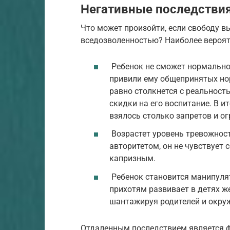
Негативные последстви
Что может произойти, если свободу 
вседозволенностью? Наиболее вероят
Ребенок не сможет нормально 
привили ему общепринятых нор
равно столкнется с реальност
скидки на его воспитание. В и
взялось столько запретов и ог
Возрастет уровень тревожност
авторитетом, он не чувствует 
капризным.
Ребенок становится манипуля
прихотям развивает в детях ж
шантажируя родителей и окр
Отдаленным последствием является 