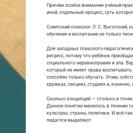
Причём особое внимание учёный-прак
иной, отдельный процесс, суть которо
Советский психолог Л. С. Выготский, н
обучение и воспитание не только тесн
Для западных психолого-педагогическ
регресс, потому что ребёнок приобща
социального неравноправия и зла. Вз
который не имеет права воспитывать 
способен только обучать. Этим, собс
кружках, секциях, студиях и, конечно,
Сколько концепций — столько и точек 
Данное понятие менялось в течение т
культуры, страны, политики. И всё-т
педагоги выделяют.