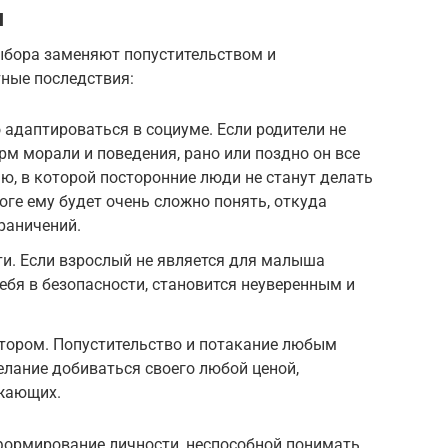
я
выбора заменяют попустительством и
ные последствия:
адаптироваться в социуме. Если родители не
м морали и поведения, рано или поздно он все
ью, в которой посторонние люди не станут делать
тоге ему будет очень сложно понять, откуда
раничений.
и. Если взрослый не является для малыша
себя в безопасности, становится неуверенным и
тором. Попустительство и потакание любым
елание добиваться своего любой ценой,
ужающих.
формирование личности, неспособной понимать