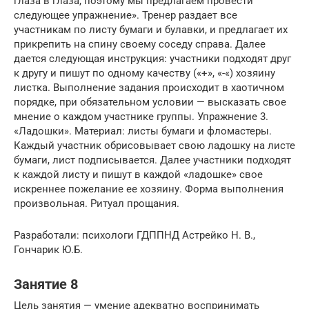
глаза в глаза, поэтому мы предлагаем провести
следующее упражнение». Тренер раздает все
участникам по листу бумаги и булавки, и предлагает их
прикрепить на спину своему соседу справа. Далее
дается следующая инструкция: участники подходят друг
к другу и пишут по одному качеству («+», «-«) хозяину
листка. Выполнение задания происходит в хаотичном
порядке, при обязательном условии — высказать свое
мнение о каждом участнике группы. Упражнение 3.
«Ладошки». Материал: листы бумаги и фломастеры.
Каждый участник обрисовывает свою ладошку на листе
бумаги, лист подписывается. Далее участники подходят
к каждой листу и пишут в каждой «ладошке» свое
искреннее пожелание ее хозяину. Форма выполнения
произвольная. Ритуал прощания.
Разработали: психологи ГДППНД Астрейко Н. В.,
Гончарик Ю.Б.
Занятие 8
Цель занятия — умение адекватно воспринимать