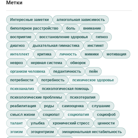
Метки
Интересные заметки
алкогольная зависимость
биполярное расстройство
боль
внимание
восприятие
восстановление здоровья
гипноз
диагноз
дыхательная гимнастика
инстинкт
интеллект
критика
личность
мимики
мотивация
невроз
нервная система
обморок
организм человека
педантичность
пейн
потребности
потребность
психическое здоровье
психоанализ
психологическая помощь
психологические проблемы
психотерапия
реабилитация
роды
самооценка
слушание
смысл жизни
социопат
социопатия
социофоб
талант
улыбка
хронический стресс
ценности
эгоизм
эгоцентризм
эмоциональная нестабильность