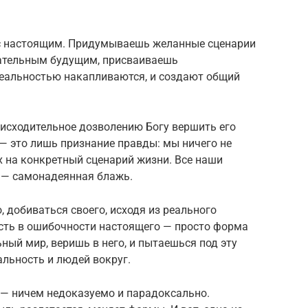
 с настоящим. Придумываешь желанные сценарии
зательным будущим, присваиваешь
реальностью накапливаются, и создают общий
нисходительное дозволению Богу вершить его
 — это лишь признание правды: мы ничего не
ах на конкретный сценарий жизни. Все наши
и — самонадеянная блажь.
о, добиваться своего, исходя из реального
ость в ошибочности настоящего — просто форма
ый мир, веришь в него, и пытаешься под эту
льность и людей вокруг.
 — ничем недоказуемо и парадоксально.