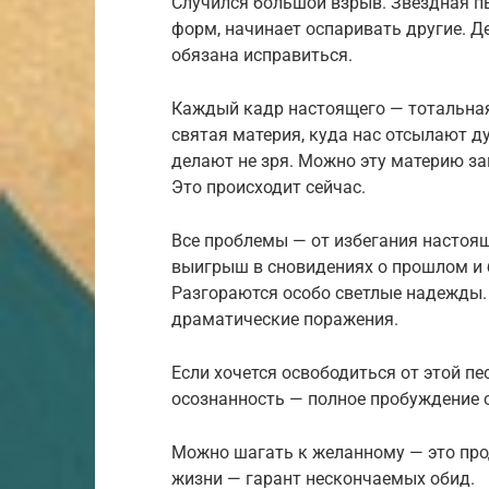
Случился большой взрыв. Звездная пы
форм, начинает оспаривать другие. Д
обязана исправиться.
Каждый кадр настоящего — тотальная
святая материя, куда нас отсылают ду
делают не зря. Можно эту материю за
Это происходит сейчас.
Все проблемы — от избегания настоя
выигрыш в сновидениях о прошлом и
Разгораются особо светлые надежды. 
драматические поражения.
Если хочется освободиться от этой п
осознанность — полное пробуждение о
Можно шагать к желанному — это про
жизни — гарант нескончаемых обид.