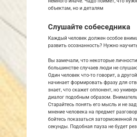
немного иначе. Чадо поймет, что нуж
объектам, но и деталям
Слушайте собеседника
Каждый человек должен особое внима
развить осознанность? Нужно научит
Вы замечали, что некоторые личности
большинстве случаев люди не слушают
Один человек что-то говорит, а друго
начинает формировать фразу для отве
знает, что скажет оппонент, но униве
диалог подобным образом. Вниматель
Старайтесь понять его мысль и не за
мнение человека на предмет разговор
бойтесь показаться заторможенной л
секунды. Подобная пауза не будет рез