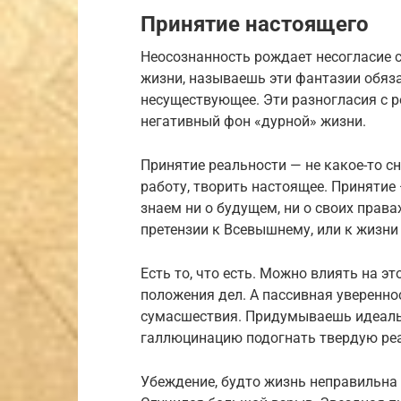
Принятие настоящего
Неосознанность рождает несогласие
жизни, называешь эти фантазии обя
несуществующее. Эти разногласия с 
негативный фон «дурной» жизни.
Принятие реальности — не какое-то с
работу, творить настоящее. Принятие
знаем ни о будущем, ни о своих прав
претензии к Всевышнему, или к жизн
Есть то, что есть. Можно влиять на эт
положения дел. А пассивная уверенн
сумасшествия. Придумываешь идеальн
галлюцинацию подогнать твердую реа
Убеждение, будто жизнь неправильна