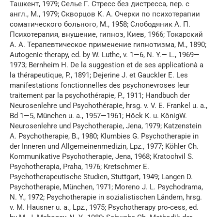
Ташкент, 1979; Селье Г. Стресс без дистресса, пер. с
англ., М., 1979; Скворцов К. А. Очерки по психотерапии
соматического больного, М., 1958; Слободяник А. П.
Психотерапия, внушение, гипноз, Киев, 1966; Токарский
А. А. Терапевтическое применение гипнотизма, М., 1890;
Autogenic therapy, ed. by W. Luthe, v. 1—6, N. Y.— L., 1969—
1973; Bernheim H. De la suggestion et de ses applicationà a
la thérapeutique, P., 1891; Dejerine J. et Gauckler E. Les
manifestations fonctionnelles des psychonevroses leur
traitement par la psychothérapie, P., 1911; Handbuch der
Neurosenlehre und Psychothérapie, hrsg. v. V. E. Frankel u. a.,
Bd 1—5, München u. a., 1957—1961; Hôck K. u. KônigW.
Neurosenlehre und Psychotherapie, Jena, 1979; Katzenstein
A. Psychotherapie, B., 1980; Klumbies G. Psychotherapie in
der Inneren und Allgemeinenmedizin, Lpz., 1977; Köhler Ch.
Kommunikative Psychotherapie, Jena, 1968; Kratochvil S.
Psychotherapia, Praha, 1976; Kretschmer E.
Psychotherapeutische Studien, Stuttgart, 1949; Langen D.
Psychotherapie, München, 1971; Moreno J. L. Psychodrama,
N. Y., 1972; Psychotherapie in sozialistischen Ländern, hrsg.
v. M. Hausner u. a., Lpz., 1975; Psychotherapy pro-cess, ed.