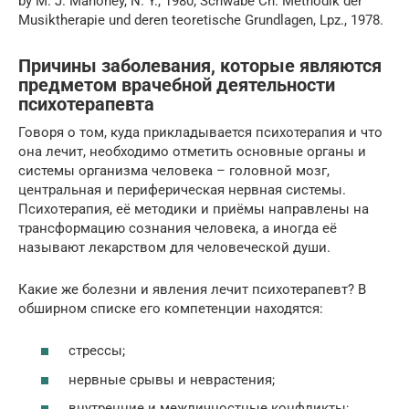
by M. J. Mahoney, N. Y., 1980; Schwabe Ch. Methodik der
Musiktherapie und deren teoretische Grundlagen, Lpz., 1978.
Причины заболевания, которые являются
предметом врачебной деятельности
психотерапевта
Говоря о том, куда прикладывается психотерапия и что
она лечит, необходимо отметить основные органы и
системы организма человека – головной мозг,
центральная и периферическая нервная системы.
Психотерапия, её методики и приёмы направлены на
трансформацию сознания человека, а иногда её
называют лекарством для человеческой души.
Какие же болезни и явления лечит психотерапевт? В
обширном списке его компетенции находятся:
стрессы;
нервные срывы и неврастения;
внутренние и межличностные конфликты;