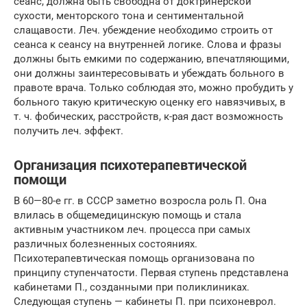
сеанс, должна быть свободна от доктринерской
сухости, менторского тона и сентиментальной
слащавости. Леч. убеждение необходимо строить от
сеанса к сеансу на внутренней логике. Слова и фразы
должны быть емкими по содержанию, впечатляющими,
они должны заинтересовывать и убеждать больного в
правоте врача. Только соблюдая это, можно пробудить у
больного такую критическую оценку его навязчивых, в
т. ч. фобических, расстройств, к-рая даст возможность
получить леч. эффект.
Организация психотерапевтической
помощи
В 60—80-е гг. в СССР заметно возросла роль П. Она
влилась в общемедицинскую помощь и стала
активным участником леч. процесса при самых
различных болезненных состояниях.
Психотерапевтическая помощь организована по
принципу ступенчатости. Первая ступень представлена
кабинетами П., созданными при поликлиниках.
Следующая ступень — кабинеты П. при психоневрол.