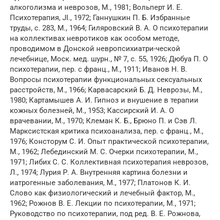
алкоголизма и неврозов, М., 1981; Вольперт И. Е.
Психотерапия, JI., 1972; Ганнушкин П. Б. Избранные
труды, с. 283, М., 1964; Гиляровский В. А. О психотерапии
на коллективах невротиков как особом методе,
проводимом в Донской невропсихиатри-ческой
лечебнице, Моск. мед. шурн., № 7, с. 55, 1926; Дюбуа П. О
психотерапии, пер. с франц., М., 1911; Иванов Н. В.
Вопросы психотерапии функциональных сексуальных
расстройств, М., 1966; Карвасарский Б. Д. Неврозы, М.,
1980; Картамышев А. И. Гипноз и внушение в терапии
кожных болезней, М., 1953; Кассирский И. А. О
врачевании, М., 1970; Клеман К. Б., Брюно П. и Сэв Л.
Марксистская критика психоанализа, пер. с франц., М.,
1976; Консторум С. И. Опыт практической психотерапии,
М., 1962; Лебединский М. С. Очерки психотерапии, М.,
1971; Либих С. С. Коллективная психотерапия неврозов,
Л., 1974; Лурия Р. А. Внутренняя картина болезни и
иатрогенные заболевания, М., 1977; Платонов К. И.
Слово как физиологический и лечебный фактор, М.,
1962; Рожнов В. Е. Лекции по психотерапии, М., 1971;
Руководство по психотерапии, под ред. В. Е. Рожнова,