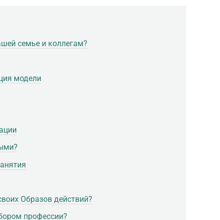
ашей семье и коллегам?
ция модели
кации
ными?
занятия
своих Образов действий?
ыбором профессии?