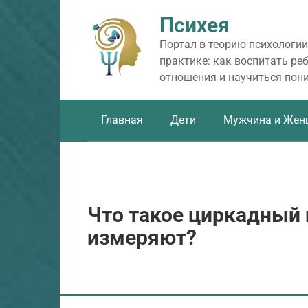
Перейти
Психея
к
контенту
Портал в теорию психологии
практике: как воспитать ре
отношения и научиться пон
Главная
Дети
Мужчина и Жен
Что такое циркадный 
измеряют?