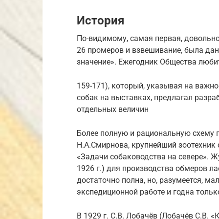
История
По-видимому, самая первая, довольн
26 промеров и взвешивание, была дана
значение». Ежегодник Общества любите
159-171), который, указывая на важн
собак на выставках, предлагал разра
отдельных величин
Более полную и рациональную схему п
Н.А.Смирнова, крупнейший зоотехник с
«Задачи собаководства на севере». Ж
1926 г.) для производства обмеров ла
достаточно полна, но, разумеется, м
экспедиционной работе и годна тольк
В 1929 г. С.В. Лобачёв (Лобачёв С.В. 