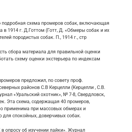
о подробная схема промеров собак, включающая
 в 1914 г. Д.Готтом (Готт, Д. «Обмеры собак и их
лей породистых собак. П., 1914 г., стр
ость сбора материала для правильной оценки
ботать схему оценки экстерьера по индексам
ромеров предложил, по совету проф.
еверных районов С.В Керцелли (Керцелли , С.В.
урнал «Уральский охотник», № 7-8, Свердловск,
ек. Эта схема, содержащая 40 промеров,
ало применима при массовых обмерах и
о для спокойных, доверчивых собак.
«К в опросу об изучении лайки». Журнал