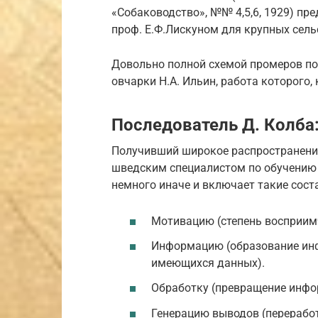
«Собаководство», №№ 4,5,6, 1929) пр
проф. Е.Ф.Лискуном для крупных сел
Довольно полной схемой промеров пол
овчарки Н.А. Ильин, работа которого,
Последователь Д. Колба
Получивший широкое распространение
шведским специалистом по обучению
немного иначе и включает такие сос
Мотивацию (степень восприимч
Информацию (образование ин
имеющихся данных).
Обработку (превращение инфор
Генерацию выводов (переработ