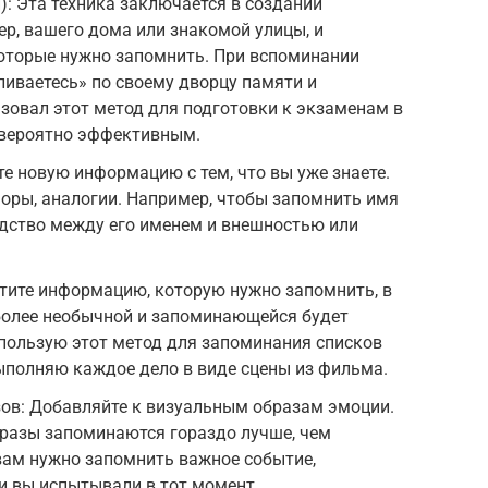
): Эта техника заключается в создании
р, вашего дома или знакомой улицы, и
которые нужно запомнить. При вспоминании
иваетесь» по своему дворцу памяти и
ьзовал этот метод для подготовки к экзаменам в
невероятно эффективным.
те новую информацию с тем, что вы уже знаете.
оры, аналогии. Например, чтобы запомнить имя
одство между его именем и внешностью или
тите информацию, которую нужно запомнить, в
более необычной и запоминающейся будет
использую этот метод для запоминания списков
выполняю каждое дело в виде сцены из фильма.
ов: Добавляйте к визуальным образам эмоции.
азы запоминаются гораздо лучше, чем
вам нужно запомнить важное событие,
ии вы испытывали в тот момент.