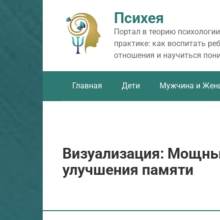
Перейти
Психея
к
контенту
Портал в теорию психологии
практике: как воспитать ре
отношения и научиться пон
Главная
Дети
Мужчина и Жен
Визуализация: Мощны
улучшения памяти