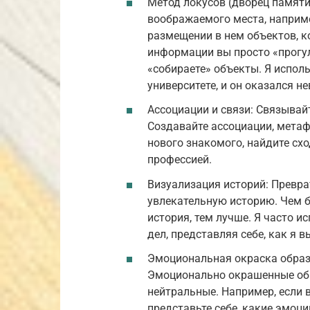
Метод локусов (дворец памяти
воображаемого места, наприме
размещении в нем объектов, 
информации вы просто «прогул
«собираете» объекты. Я испол
университете, и он оказался 
Ассоциации и связи: Связывай
Создавайте ассоциации, метаф
нового знакомого, найдите сх
профессией.
Визуализация историй: Превра
увлекательную историю. Чем 
история, тем лучше. Я часто 
дел, представляя себе, как я 
Эмоциональная окраска образ
Эмоционально окрашенные обр
нейтральные. Например, если 
представьте себе, какие эмоц