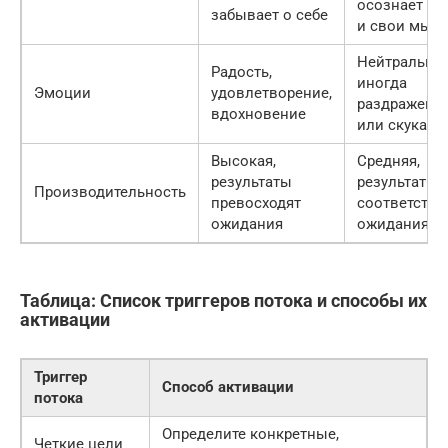
осознает се
забывает о себе
и свои мыс
Нейтральны
Радость,
иногда
Эмоции
удовлетворение,
раздражени
вдохновение
или скука
Высокая,
Средняя,
результаты
результаты
Производительность
превосходят
соответству
ожидания
ожиданиям
Таблица: Список триггеров потока и способы их
активации
Триггер
Способ активации
потока
Определите конкретные,
Четкие цели