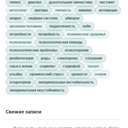
гипноз
диагноз
дыхательная гимнастика
инстинкт
интеллект
критика
личность
мимики
мотивация
невроз
нервная система
обморок
организм человека
педантичность
пейн
потребности
потребность
психическое здоровье
психоанализ
психологическая помощь
психологические проблемы
психотерапия
реабилитация
роды
самооценка
слушание
смысл жизни
социопат
социофоб
талант
улыбка
хронический стресс
ценности
эгоизм
эгоцентризм
эмоциональная нестабильность
эмоциональная неустойчивость
Свежие записи