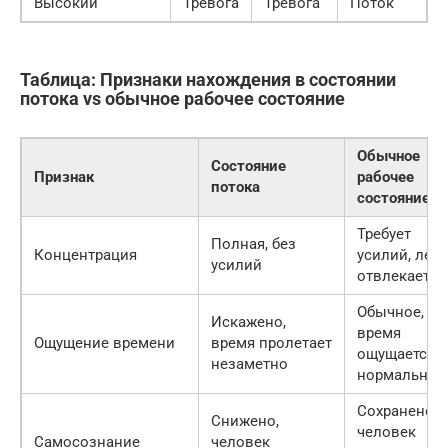
Высокий
Тревога
Тревога
Поток
Таблица: Признаки нахождения в состоянии
потока vs обычное рабочее состояние
Обычное
Состояние
Признак
рабочее
потока
состояние
Требует
Полная, без
Концентрация
усилий, легк
усилий
отвлекается
Обычное,
Искажено,
время
Ощущение времени
время пролетает
ощущается
незаметно
нормально
Сохранено,
Снижено,
человек
Самосознание
человек