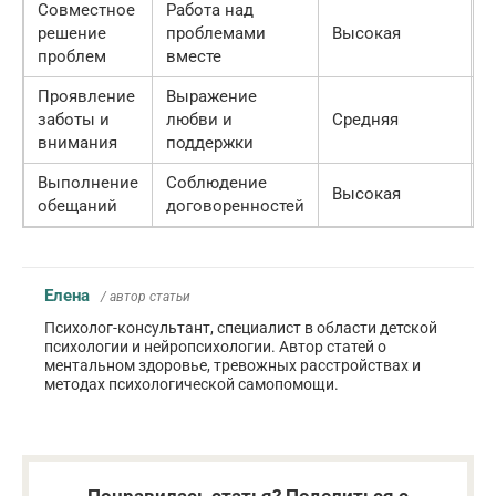
Совместное
Работа над
П
решение
проблемами
Высокая
н
проблем
вместе
Проявление
Выражение
заботы и
любви и
Средняя
П
внимания
поддержки
Выполнение
Соблюдение
Высокая
П
обещаний
договоренностей
Елена
/ автор статьи
Психолог-консультант, специалист в области детской
психологии и нейропсихологии. Автор статей о
ментальном здоровье, тревожных расстройствах и
методах психологической самопомощи.