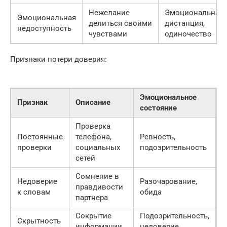
Нежелание
Эмоциональная
Эмоциональная
делиться своими
дистанция,
недоступность
чувствами
одиночество
Признаки потери доверия:
Эмоциональное
Признак
Описание
Д
состояние
Проверка
О
Постоянные
телефона,
Ревность,
о
проверки
социальных
подозрительность
д
сетей
Сомнение в
Недоверие
Разочарование,
Ч
правдивости
к словам
обида
и
партнера
Сокрытие
Подозрительность,
О
Скрытность
информации
недоверие
п