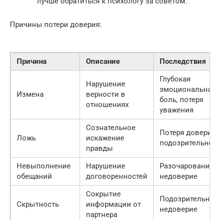
лучше обратиться к психологу за советом.
Причины потери доверия:
Причина
Описание
Последствия
Глубокая
Нарушение
эмоциональная
Измена
верности в
боль, потеря
отношениях
уважения
Сознательное
Потеря доверия,
Ложь
искажение
подозрительнос
правды
Невыполнение
Нарушение
Разочарование,
обещаний
договоренностей
недоверие
Сокрытие
Подозрительност
Скрытность
информации от
недоверие
партнера