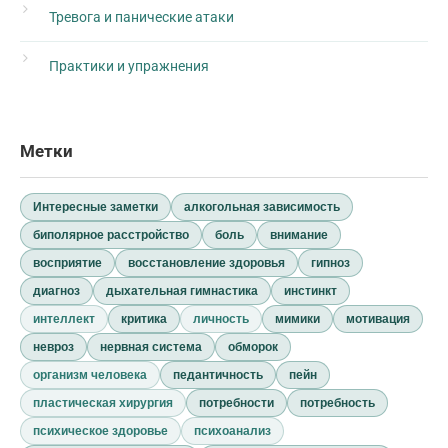
Тревога и панические атаки
Практики и упражнения
Метки
Интересные заметки
алкогольная зависимость
биполярное расстройство
боль
внимание
восприятие
восстановление здоровья
гипноз
диагноз
дыхательная гимнастика
инстинкт
интеллект
критика
личность
мимики
мотивация
невроз
нервная система
обморок
организм человека
педантичность
пейн
пластическая хирургия
потребности
потребность
психическое здоровье
психоанализ