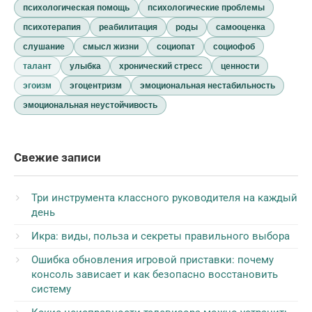
психологическая помощь
психологические проблемы
психотерапия
реабилитация
роды
самооценка
слушание
смысл жизни
социопат
социофоб
талант
улыбка
хронический стресс
ценности
эгоизм
эгоцентризм
эмоциональная нестабильность
эмоциональная неустойчивость
Свежие записи
Три инструмента классного руководителя на каждый
день
Икра: виды, польза и секреты правильного выбора
Ошибка обновления игровой приставки: почему
консоль зависает и как безопасно восстановить
систему