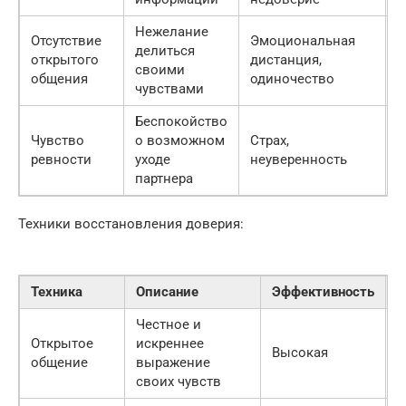
Нежелание
Отсутствие
Эмоциональная
делиться
Э
открытого
дистанция,
своими
п
общения
одиночество
чувствами
Беспокойство
Чувство
о возможном
Страх,
С
ревности
уходе
неуверенность
д
партнера
Техники восстановления доверия:
Техника
Описание
Эффективность
Д
Честное и
Открытое
искреннее
Высокая
П
общение
выражение
своих чувств