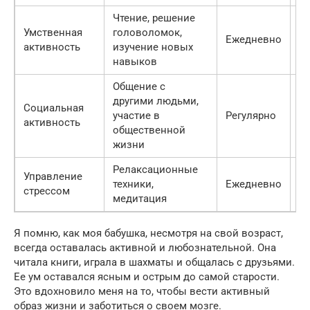
Чтение, решение
П
Умственная
головоломок,
Ежедневно
к
активность
изучение новых
ф
навыков
Общение с
С
другими людьми,
Социальная
мо
участие в
Регулярно
активность
п
общественной
д
жизни
Релаксационные
С
Управление
техники,
Ежедневно
у
стрессом
медитация
к
Я помню, как моя бабушка, несмотря на свой возраст,
всегда оставалась активной и любознательной. Она
читала книги, играла в шахматы и общалась с друзьями.
Ее ум оставался ясным и острым до самой старости.
Это вдохновило меня на то, чтобы вести активный
образ жизни и заботиться о своем мозге.