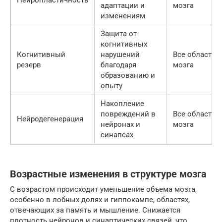
Нейропластичность
адаптации и
мозга
изменениям
Защита от
когнитивных
Когнитивный
нарушений
Все области
резерв
благодаря
мозга
образованию и
опыту
Накопление
повреждений в
Все области
Нейродегенерация
нейронах и
мозга
синапсах
Возрастные изменения в структуре мозга
С возрастом происходит уменьшение объема мозга,
особенно в лобных долях и гиппокампе, областях,
отвечающих за память и мышление. Снижается
плотность нейронов и синаптических связей, что