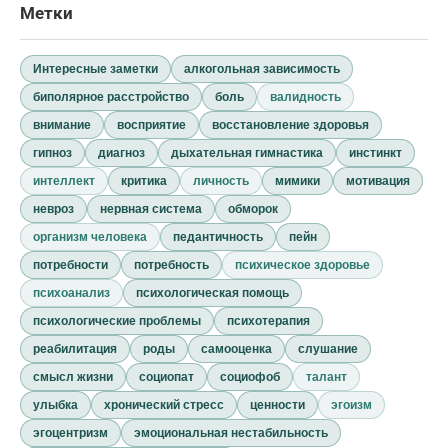
Метки
Интересные заметки
алкогольная зависимость
биполярное расстройство
боль
валидность
внимание
восприятие
восстановление здоровья
гипноз
диагноз
дыхательная гимнастика
инстинкт
интеллект
критика
личность
мимики
мотивация
невроз
нервная система
обморок
организм человека
педантичность
пейн
потребности
потребность
психическое здоровье
психоанализ
психологическая помощь
психологические проблемы
психотерапия
реабилитация
роды
самооценка
слушание
смысл жизни
социопат
социофоб
талант
улыбка
хронический стресс
ценности
эгоизм
эгоцентризм
эмоциональная нестабильность