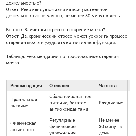
деятельностью?
Ответ: Рекомендуется заниматься умственной
деятельностью регулярно, не менее 30 минут в день.
Вопрос: Влияет ли стресс на старение мозга?
Ответ: Да, хронический стресс может ускорить процесс
старения мозга и ухудшить когнитивные функции.
Таблица: Рекомендации по профилактике старения
мозга
Рекомендация
Описание
Частота
Э
Сбалансированное
Правильное
За
питание, богатое
Ежедневно
питание
п
антиоксидантами
Регулярные
Не менее
У
Физическая
физические
30 минут в
к
активность
упражнения
день
в 