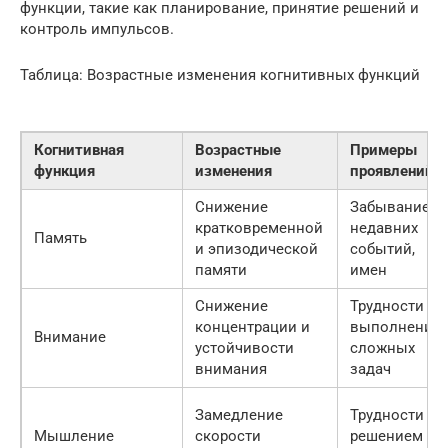
функции, такие как планирование, принятие решений и
контроль импульсов.
Таблица: Возрастные изменения когнитивных функций
Когнитивная
Возрастные
Примеры
функция
изменения
проявлений
Снижение
Забывание
кратковременной
недавних
Память
и эпизодической
событий,
памяти
имен
Снижение
Трудности с
концентрации и
выполнение
Внимание
устойчивости
сложных
внимания
задач
Замедление
Трудности с
Мышление
скорости
решением