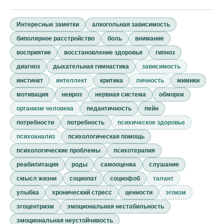
Интересные заметки
алкогольная зависимость
биполярное расстройство
боль
внимание
восприятие
восстановление здоровья
гипноз
диагноз
дыхательная гимнастика
зависимость
инстинкт
интеллект
критика
личность
мимики
мотивация
невроз
нервная система
обморок
организм человека
педантичность
пейн
потребности
потребность
психическое здоровье
психоанализ
психологическая помощь
психологические проблемы
психотерапия
реабилитация
роды
самооценка
слушание
смысл жизни
социопат
социофоб
талант
улыбка
хронический стресс
ценности
эгоизм
эгоцентризм
эмоциональная нестабильность
эмоциональная неустойчивость