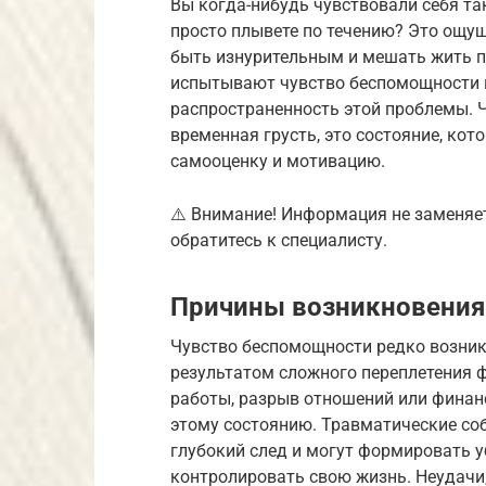
Вы когда-нибудь чувствовали себя так
просто плывете по течению? Это ощу
быть изнурительным и мешать жить п
испытывают чувство беспомощности в
распространенность этой проблемы. Ч
временная грусть, это состояние, кот
самооценку и мотивацию.
⚠️ Внимание! Информация не заменяе
обратитесь к специалисту.
Причины возникновения
Чувство беспомощности редко возника
результатом сложного переплетения ф
работы, разрыв отношений или финан
этому состоянию. Травматические соб
глубокий след и могут формировать у
контролировать свою жизнь. Неудачи