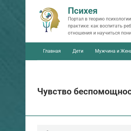
Перейти
Психея
к
контенту
Портал в теорию психологии
практике: как воспитать ре
отношения и научиться пон
Главная
Дети
Мужчина и Жен
Чувство беспомощно