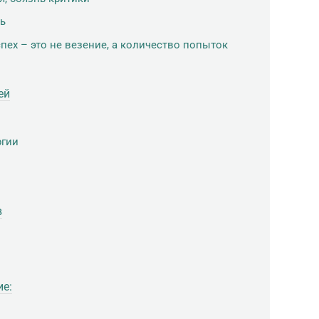
ть
спех – это не везение, а количество попыток
ей
ргии
в
ие: