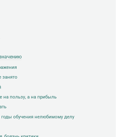
я
азначению
ражения
е занято
й
 на пользу, а на прибыль
ать
 годы обучения нелюбимому делу
я, боязнь критики