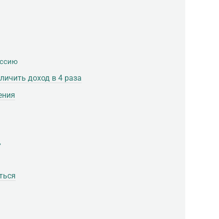
иссию
личить доход в 4 раза
ения
»
ться