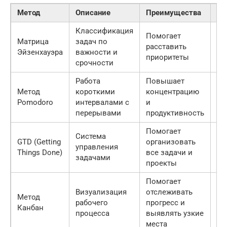
Метод
Описание
Преимущества
Не
Классификация
Помогает
Матрица
задач по
Тр
расставить
Эйзенхауэра
важности и
ди
приоритеты
срочности
Работа
Повышает
Мо
Метод
короткими
концентрацию
не
Pomodoro
интервалами с
и
дл
перерывами
продуктивность
за
Помогает
Система
Тр
GTD (Getting
организовать
управления
вр
Things Done)
все задачи и
задачами
ос
проекты
Помогает
Мо
Визуализация
отслеживать
Метод
сл
рабочего
прогресс и
Канбан
бо
процесса
выявлять узкие
пр
места