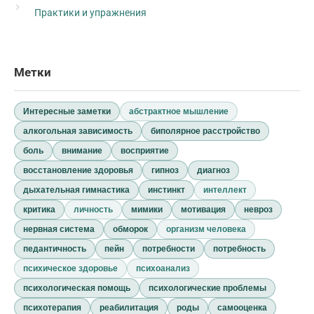
Практики и упражнения
Метки
Интересные заметки
абстрактное мышление
алкогольная зависимость
биполярное расстройство
боль
внимание
восприятие
восстановление здоровья
гипноз
диагноз
дыхательная гимнастика
инстинкт
интеллект
критика
личность
мимики
мотивация
невроз
нервная система
обморок
организм человека
педантичность
пейн
потребности
потребность
психическое здоровье
психоанализ
психологическая помощь
психологические проблемы
психотерапия
реабилитация
роды
самооценка