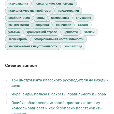
психоанализ
психологическая помощь
психологические проблемы
психотерапия
реабилитация
роды
самооценка
слушание
смысл жизни
социопат
социофоб
талант
улыбка
хронический стресс
ценности
эгоизм
эгоцентризм
эмоциональная нестабильность
эмоциональная неустойчивость
эпилептоид
Свежие записи
Три инструмента классного руководителя на каждый
день
Икра: виды, польза и секреты правильного выбора
Ошибка обновления игровой приставки: почему
консоль зависает и как безопасно восстановить
систему