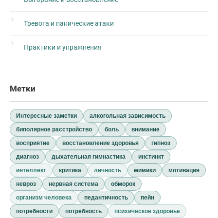
Тревога и панические атаки
Практики и упражнения
Метки
Интересные заметки
алкогольная зависимость
биполярное расстройство
боль
внимание
восприятие
восстановление здоровья
гипноз
диагноз
дыхательная гимнастика
инстинкт
интеллект
критика
личность
мимики
мотивация
невроз
нервная система
обморок
организм человека
педантичность
пейн
потребности
потребность
психическое здоровье