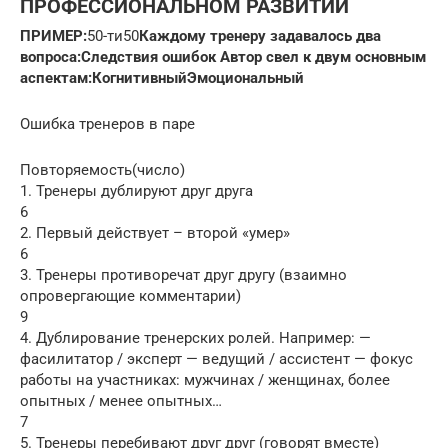
ПРОФЕССИОНАЛЬНОМ РАЗВИТИИ
ПРИМЕР:
50-ти50
Каждому тренеру задавалось два
вопроса:
Следствия ошибок Автор свел к двум основным
аспектам:
Когнитивный
Эмоциональный
Ошибка тренеров в паре
Повторяемость(число)
1. Тренеры дублируют друг друга
6
2. Первый действует – второй «умер»
6
3. Тренеры противоречат друг другу (взаимно
опровергающие комментарии)
9
4. Дублирование тренерских ролей. Например: —
фасилитатор / эксперт — ведущий / ассистент — фокус
работы на участниках: мужчинах / женщинах, более
опытных / менее опытных…
7
5. Тренеры перебивают друг друг (говорят вместе)