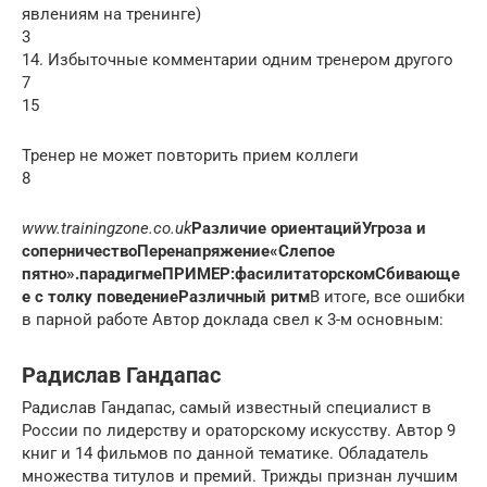
явлениям на тренинге)
3
14. Избыточные комментарии одним тренером другого
7
15
Тренер не может повторить прием коллеги
8
www.trainingzone.co.uk
Различие ориентаций
Угроза и
соперничество
Перенапряжение
«Слепое
пятно».
парадигме
ПРИМЕР:
фасилитаторском
Сбивающе
е с толку поведение
Различный ритм
В итоге, все ошибки
в парной работе Автор доклада свел к 3-м основным:
Радислав Гандапас
Радислав Гандапас, самый известный специалист в
России по лидерству и ораторскому искусству. Автор 9
книг и 14 фильмов по данной тематике. Обладатель
множества титулов и премий. Трижды признан лучшим