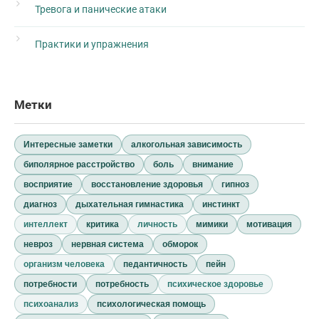
Тревога и панические атаки
Практики и упражнения
Метки
Интересные заметки
алкогольная зависимость
биполярное расстройство
боль
внимание
восприятие
восстановление здоровья
гипноз
диагноз
дыхательная гимнастика
инстинкт
интеллект
критика
личность
мимики
мотивация
невроз
нервная система
обморок
организм человека
педантичность
пейн
потребности
потребность
психическое здоровье
психоанализ
психологическая помощь