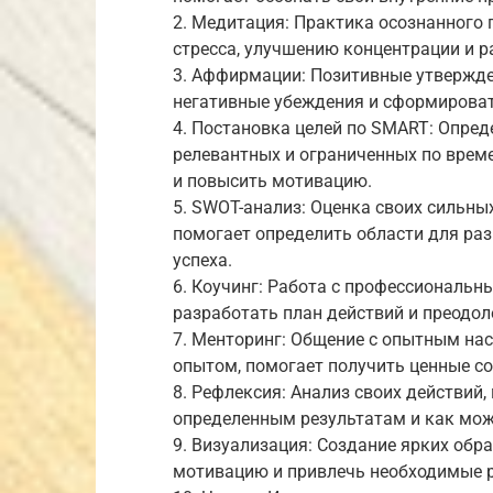
2. Медитация: Практика осознанного 
стресса, улучшению концентрации и 
3. Аффирмации: Позитивные утвержде
негативные убеждения и сформироват
4. Постановка целей по SMART: Опре
релевантных и ограниченных по време
и повысить мотивацию.
5. SWOT-анализ: Оценка своих сильных
помогает определить области для ра
успеха.
6. Коучинг: Работа с профессиональн
разработать план действий и преодол
7. Менторинг: Общение с опытным на
опытом, помогает получить ценные с
8. Рефлексия: Анализ своих действий,
определенным результатам и как мож
9. Визуализация: Создание ярких об
мотивацию и привлечь необходимые 