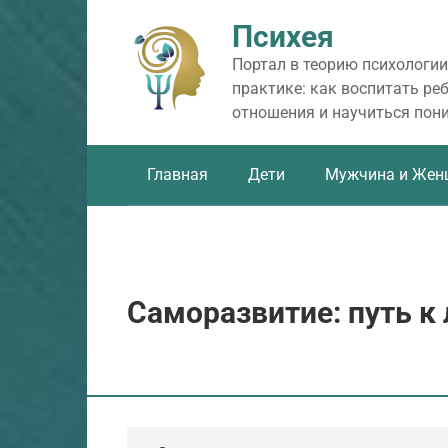
Перейти
Психея
к
контенту
Портал в теорию психологии
практике: как воспитать ре
отношения и научиться пон
Главная
Дети
Мужчина и Жен
Саморазвитие: путь к