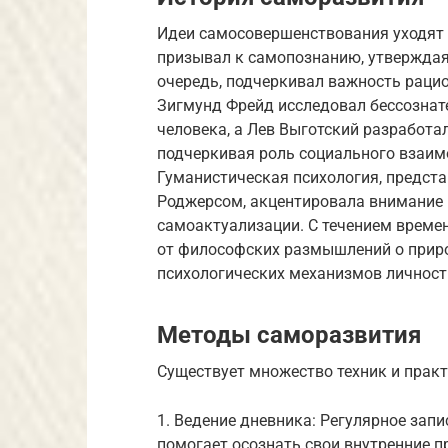
Идеи самосовершенствования уходят 
призывал к самопознанию, утверждая,
очередь, подчеркивал важность раци
Зигмунд Фрейд исследовал бессознат
человека, а Лев Выготский разработа
подчеркивая роль социального взаим
Гуманистическая психология, предст
Роджерсом, акцентировала внимание н
самоактуализации. С течением време
от философских размышлений о прир
психологических механизмов личност
Методы саморазвития
Существует множество техник и практ
1. Ведение дневника: Регулярное зап
помогает осознать свои внутренние п