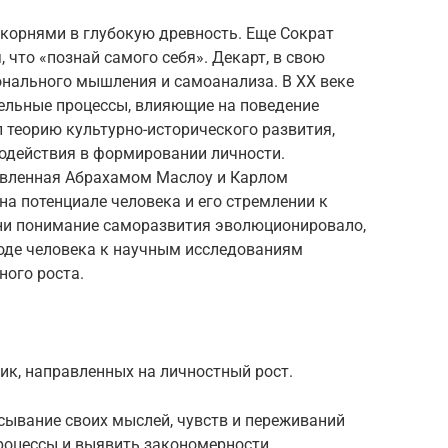
корнями в глубокую древность. Еще Сократ
 что «познай самого себя». Декарт, в свою
онального мышления и самоанализа. В XX веке
ельные процессы, влияющие на поведение
л теорию культурно-исторического развития,
одействия в формировании личности.
авленная Абрахамом Маслоу и Карлом
а потенциале человека и его стремлении к
ни понимание саморазвития эволюционировало,
оде человека к научным исследованиям
ного роста.
ик, направленных на личностный рост.
исывание своих мыслей, чувств и переживаний
роцессы и выявить закономерности.