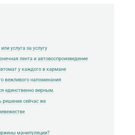
или услуга за услугу
конечная лента и автовоспроизведение
автомат у каждого в кармане
сто вежливого напоминания
тся единственно верным.
ь решение сейчас же
невежестве
вержены манипуляции?