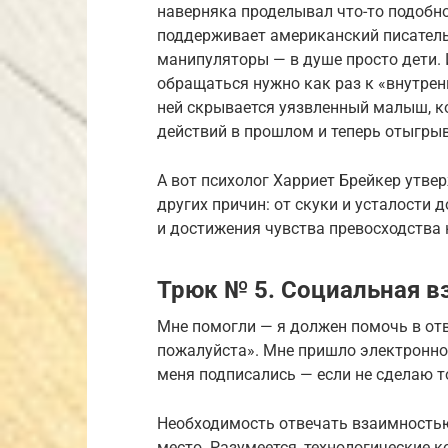
наверняка проделывал что-то подобно
поддерживает американский писатель 
манипуляторы — в душе просто дети. 
обращаться нужно как раз к «внутренн
ней скрывается уязвленный малыш, к
действий в прошлом и теперь отыгрыв
А вот психолог Харриет Брейкер утве
других причин: от скуки и усталости
и достижения чувства превосходства
Трюк № 5. Социальная вз
Мне помогли — я должен помочь в отв
пожалуйста». Мне пришло электронное
меня подписались — если не сделаю то
Необходимость отвечать взаимностью
место. Разумеется, технологические 