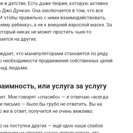
е в детстве. Есть даже теория, которую активно
Джо Дункан. Она заключается в том, что все
И чтобы правильно с ними взаимодействовать,
ему ребенку», а не к внешней взрослой маске. За
оторый никак не может простить чьих-то
ается на других.
рждает, что манипуляторами становятся по ряду
 до необходимости продвижения собственных целей
 над людьми.
аимность, или услуга за услугу
ет. Мне говорят «спасибо» — я отвечаю «всегда
 письмо — было бы грубо не ответить. Вы на
 же в ответ, получится не очень вежливо.
 на поступки других — ещё одно наше слабое
компании не упустят шанса использовать эту