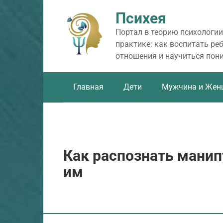
Перейти
Психея
к
контенту
Портал в теорию психологии
практике: как воспитать ре
отношения и научиться пон
Главная
Дети
Мужчина и Жен
Как распознать манип
им