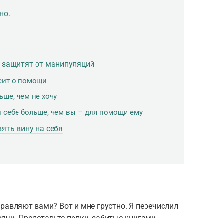
но.
е защитят от манипуляций
осит о помощи
ьше, чем не хочу
и себе больше, чем вы – для помощи ему
зять вину на себя
правляют вами? Вот и мне грустно. Я перечислил
сячи. Представьте полки, забитые книгами,