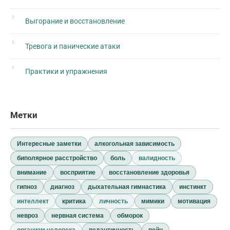
Выгорание и восстановление
Тревога и панические атаки
Практики и упражнения
Метки
Интересные заметки
алкогольная зависимость
биполярное расстройство
боль
валидность
внимание
восприятие
восстановление здоровья
гипноз
диагноз
дыхательная гимнастика
инстинкт
интеллект
критика
личность
мимики
мотивация
невроз
нервная система
обморок
организм человека
педантичность
пейн