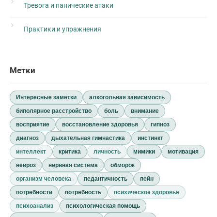
Тревога и панические атаки
Практики и упражнения
Метки
Интересные заметки
алкогольная зависимость
биполярное расстройство
боль
внимание
восприятие
восстановление здоровья
гипноз
диагноз
дыхательная гимнастика
инстинкт
интеллект
критика
личность
мимики
мотивация
невроз
нервная система
обморок
организм человека
педантичность
пейн
потребности
потребность
психическое здоровье
психоанализ
психологическая помощь