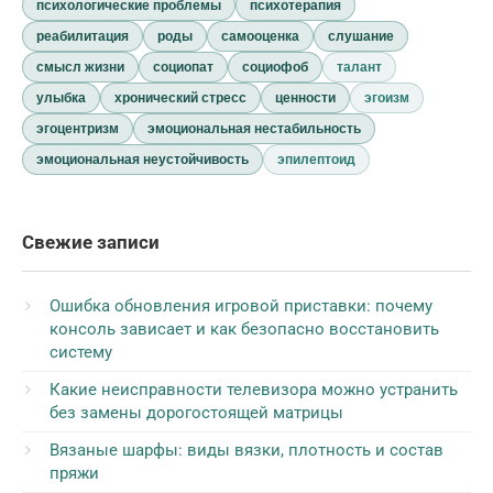
психологические проблемы
психотерапия
реабилитация
роды
самооценка
слушание
смысл жизни
социопат
социофоб
талант
улыбка
хронический стресс
ценности
эгоизм
эгоцентризм
эмоциональная нестабильность
эмоциональная неустойчивость
эпилептоид
Свежие записи
Ошибка обновления игровой приставки: почему
консоль зависает и как безопасно восстановить
систему
Какие неисправности телевизора можно устранить
без замены дорогостоящей матрицы
Вязаные шарфы: виды вязки, плотность и состав
пряжи