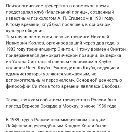
Психологическое тренерство в советское время
представлял клуб «Маленький принц» , созданный
известным психологом А. П. Егидесом в 1981 году.
К тому времени, клуб был посвящён, в основном,
культуре общения.
Там начал вести свои первые тренинги Николай
Иванович Козлов, организовавший через два года, в
1983 году тренинг-центр Синтон. К тому времени Синтон
придерживался демократической позиции. Выдержка
из Устава Синтона: «Главным человеком в Клубе
является Член Клуба. Руководитель Клуба, ведущие и
администраторы являются уважаемым, но
вспомогательным персоналом». Основной ценностью
философии Синтона того времени являлась Свобода.
Также, громким событием тренерства в России был
приезд Вернера Эрхарда в Москву, в июне 1986 года.
В 1989 году в России некоммерческим фондом
Лайфспринг, учреждённым Кэндис Хенли были
представлены тренинги по развитию личности с