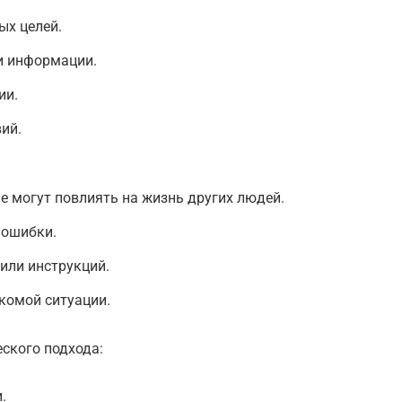
ых целей.
и информации.
ии.
ий.
е могут повлиять на жизнь других людей.
 ошибки.
или инструкций.
комой ситуации.
ского подхода:
.