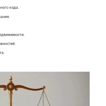
ного кода.
вания.
недвижимости.
жностей.
та.