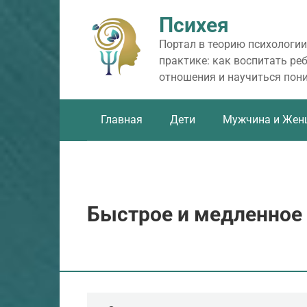
Перейти
Психея
к
контенту
Портал в теорию психологии
практике: как воспитать ре
отношения и научиться пон
Главная
Дети
Мужчина и Жен
Быстрое и медленно