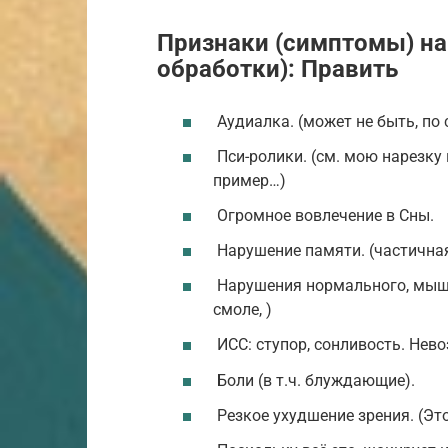
Признаки (симптомы) на
обработки): Править
Аудиалка. (может не быть, по 
Пси-ролики. (см. мою нарезку 
пример…)
Огромное вовлечение в Сны.
Нарушение памяти. (частичная
Нарушения нормального, мышл
смоле, )
ИСС: ступор, сонливость. Нев
Боли (в т.ч. блуждающие).
Резкое ухудшение зрения. (Эт