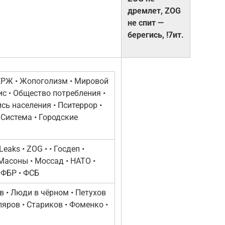
дремлет, ZOG
не спит —
берегись, !7ит.
ЕРЖ • Жопоголизм • Мировой
с • Общество потребления •
сь населения • Пситеррор •
 Система • Городские
iLeaks • ZOG • • Госдеп •
Масоны • Моссад • НАТО •
 ФБР • ФСБ
в • Люди в чёрном • Петухов
ляров • Стариков • Фоменко •