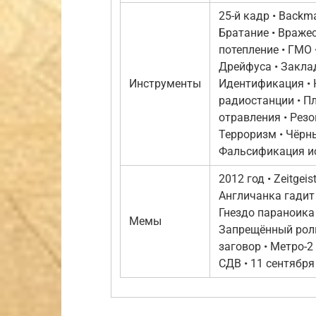
25-й кадр • Backmas
Братание • Вражес
потепление • ГМО 
Дрейфуса • Закла
Инструменты
Идентификация • 
радиостанции • П
отравления • Резо
Терроризм • Чёрны
Фальсификация ис
2012 год • Zeitgei
Англичанка гадит
Гнездо параноика 
Мемы
Запрещённый роли
заговор • Метро-2
СДВ • 11 сентября