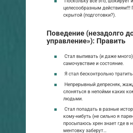
Поскольку всё это, шокирует 
целесообразным действиям!!! 
скрытой (подготовки?).
Поведение (незадолго до
управление»): Править
Стал выпивать (и даже много)
самочувствие и состояние.
Я стал бесконтрольно тратить
Непрерывный депресняк, жажд
слоняться в непойми каких к
людьми.
Стал попадать в разные истори
кому-нибуть (не сильно я паре
просыпаюсь хрен знает где в н
ментовку заберут…