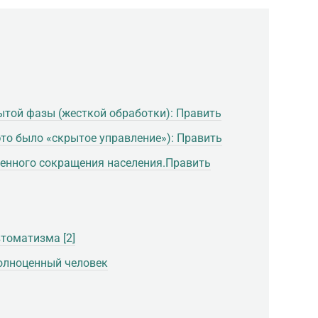
ытой фазы (жесткой обработки): Править
это было «скрытое управление»): Править
венного сокращения населения.Править
втоматизма [2]
полноценный человек