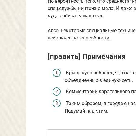
Но вероятность того, что среднестат
спец.службы ничтожно мала. И даже е
куда собирать манатки.
Алсо, некоторые специальные технич
псионические способности.
[править] Примечания
Крыса-кун сообщает, что на т
объединенных в единую сеть.
Комментарий карательного п
Таким образом, в городе с нас
Подумай над этим.