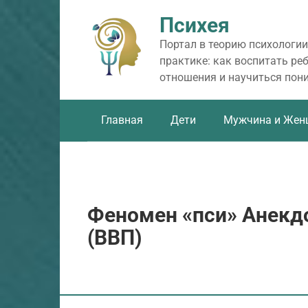
Перейти
Психея
к
контенту
Портал в теорию психологии
практике: как воспитать ре
отношения и научиться пон
Главная
Дети
Мужчина и Жен
Феномен «пси» Анекд
(ВВП)