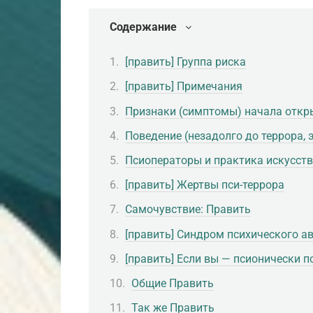
Содержание
[править] Группа риска
[править] Примечания
Признаки (симптомы) начала откр
Поведение (незадолго до террора, 
Псиоператоры и практика искусст
[править] Жертвы пси-террора
Самочувствие: Править
[править] Синдром психического а
[править] Если вы — псионически 
Общие Править
Так же Править