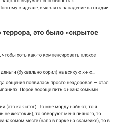
и надолго вырубает способность к
Поэтому в идеале, выявлять нападение на стадии
 террора, это было «скрытое
, чтобы хоть как-то компенсировать плохое
 деньги (буквально сорил) на всякую х-ню…
а общения появилась просто нездоровая — стал
омпаниях. Порой вообще пить с незнакомыми
и (это как итог): То мне морду набьют, то я
нь не жестокий), то обворуют меня пьяного, то
езнакомом месте (напр в парке на скамейке), то в