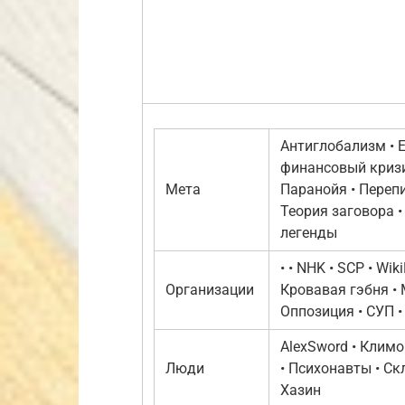
Антиглобализм • 
финансовый кризи
Мета
Паранойя • Перепи
Теория заговора •
легенды
• • NHK • SCP • Wik
Организации
Кровавая гэбня • 
Оппозиция • СУП •
AlexSword • Климо
Люди
• Психонавты • Ск
Хазин