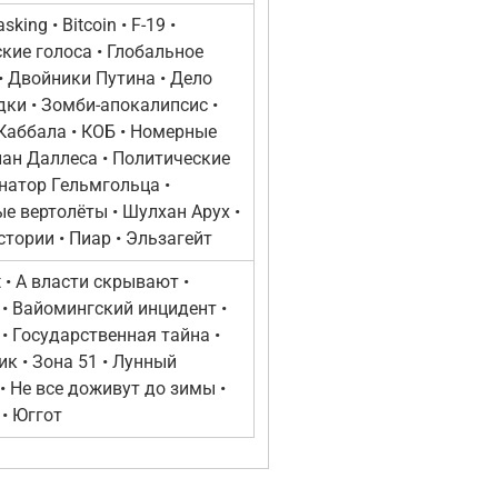
king • Bitcoin • F-19 •
кие голоса • Глобальное
• Двойники Путина • Дело
дки • Зомби-апокалипсис •
Каббала • КОБ • Номерные
лан Даллеса • Политические
натор Гельмгольца •
е вертолёты • Шулхан Арух •
тории • Пиар • Эльзагейт
st • А власти скрывают •
 • Вайомингский инцидент •
• Государственная тайна •
к • Зона 51 • Лунный
 • Не все доживут до зимы •
 • Юггот