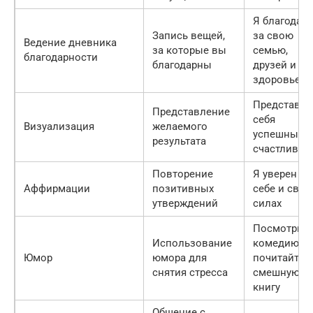
Я благодар
Запись вещей,
за свою
Ведение дневника
за которые вы
семью,
благодарности
благодарны
друзей и
здоровье
Представьт
Представление
себя
Визуализация
желаемого
успешным 
результата
счастливы
Повторение
Я уверен в
Аффирмации
позитивных
себе и свои
утверждений
силах
Посмотрите
Использование
комедию и
Юмор
юмора для
почитайте
снятия стресса
смешную
книгу
Общение с