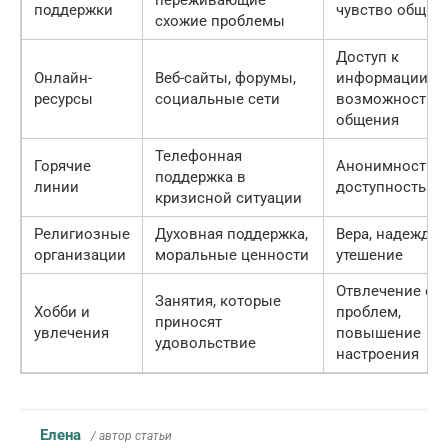
переживающие
поддержки
чувство общно
схожие проблемы
Доступ к
Онлайн-
Веб-сайты, форумы,
информации,
ресурсы
социальные сети
возможность
общения
Телефонная
Горячие
Анонимность,
поддержка в
линии
доступность
кризисной ситуации
Религиозные
Духовная поддержка,
Вера, надежда,
организации
моральные ценности
утешение
Отвлечение от
Занятия, которые
Хобби и
проблем,
приносят
увлечения
повышение
удовольствие
настроения
Елена
/ автор статьи