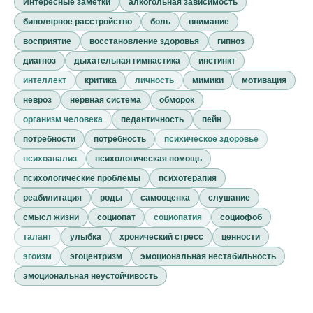
Интересные заметки
алкогольная зависимость
биполярное расстройство
боль
внимание
восприятие
восстановление здоровья
гипноз
диагноз
дыхательная гимнастика
инстинкт
интеллект
критика
личность
мимики
мотивация
невроз
нервная система
обморок
организм человека
педантичность
пейн
потребности
потребность
психическое здоровье
психоанализ
психологическая помощь
психологические проблемы
психотерапия
реабилитация
роды
самооценка
слушание
смысл жизни
социопат
социопатия
социофоб
талант
улыбка
хронический стресс
ценности
эгоизм
эгоцентризм
эмоциональная нестабильность
эмоциональная неустойчивость