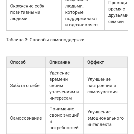
Проводите
Окружение себя
людьми,
время с
позитивными
которые
друзьями и
людьми
поддерживают
семьей
и вдохновляют
Таблица 3: Способы самоподдержки
Способ
Описание
Эффект
Уделение
времени
Улучшение
Забота о себе
своим
настроения и
увлечениям и
самочувствия
интересам
Понимание
Улучшение
своих эмоций
Самосознание
эмоционального
и
интеллекта
потребностей