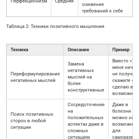
Перфекционизм
Средняя
снижение
требований к себе
Таблица 2: Техники позитивного мышления
Техника
Описание
Пример
Вместо «У
Замена
меня ничег
негативных
Переформулирование
не получитс
мыслей на
негативных мыслей
скажите «Я
более
сделаю все
конструктивные
возможное
Сосредоточение
Даже в
на
болезни
Поиск позитивных
положительных
можно най
сторон в любой
аспектах даже в
возможнос
ситуации
сложных
для
ситуациях
саморазвит