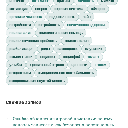
инстинкт
интеллект
критика
личность
мимики
мотивация
невроз
нервная система
обморок
организм человека
педантичность
пейн
потребности
потребность
психическое здоровье
психоанализ
психологическая помощь
психологические проблемы
психотерапия
реабилитация
роды
самооценка
слушание
смысл жизни
социопат
социофоб
талант
улыбка
хронический стресс
ценности
эгоизм
эгоцентризм
эмоциональная нестабильность
эмоциональная неустойчивость
Свежие записи
Ошибка обновления игровой приставки: почему
консоль зависает и как безопасно восстановить