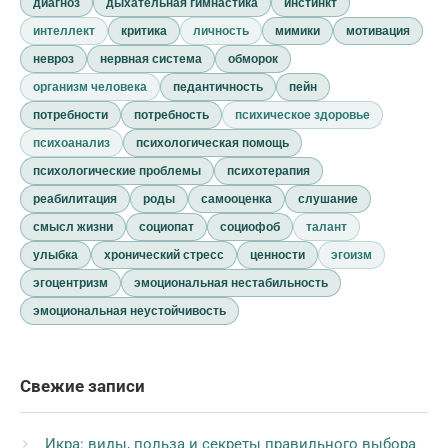
диагноз
дыхательная гимнастика
инстинкт
интеллект
критика
личность
мимики
мотивация
невроз
нервная система
обморок
организм человека
педантичность
пейн
потребности
потребность
психическое здоровье
психоанализ
психологическая помощь
психологические проблемы
психотерапия
реабилитация
роды
самооценка
слушание
смысл жизни
социопат
социофоб
талант
улыбка
хронический стресс
ценности
эгоизм
эгоцентризм
эмоциональная нестабильность
эмоциональная неустойчивость
Свежие записи
Икра: виды, польза и секреты правильного выбора