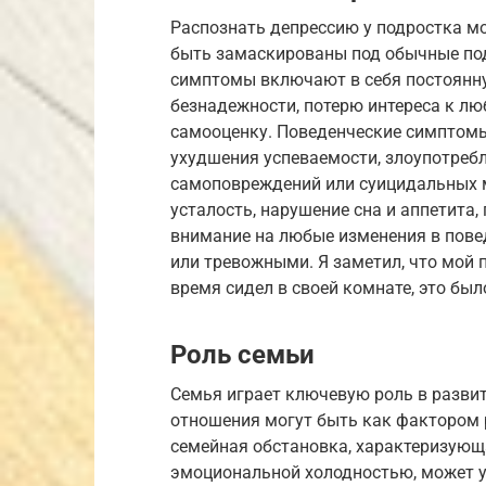
Распознать депрессию у подростка м
быть замаскированы под обычные п
симптомы включают в себя постоянну
безнадежности, потерю интереса к л
самооценку. Поведенческие симптомы
ухудшения успеваемости, злоупотреб
самоповреждений или суицидальных 
усталость, нарушение сна и аппетита,
внимание на любые изменения в пове
или тревожными. Я заметил, что мой 
время сидел в своей комнате, это бы
Роль семьи
Семья играет ключевую роль в развит
отношения могут быть как фактором 
семейная обстановка, характеризующ
эмоциональной холодностью, может у