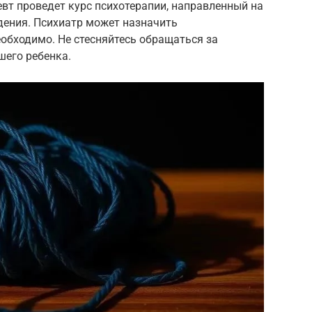
евт проведет курс психотерапии, направленный на
дения. Психиатр может назначить
еобходимо. Не стесняйтесь обращаться за
шего ребенка.