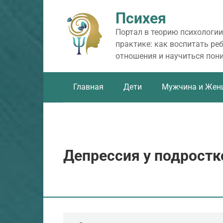
Перейти
Психея
к
контенту
Портал в теорию психологии
практике: как воспитать ре
отношения и научиться пон
Главная
Дети
Мужчина и Жен
Депрессия у подростк