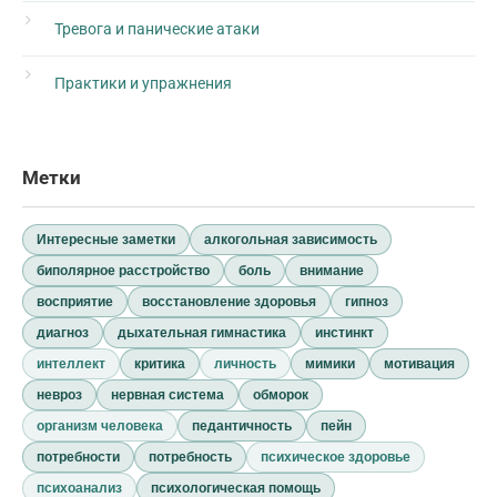
Тревога и панические атаки
Практики и упражнения
Метки
Интересные заметки
алкогольная зависимость
биполярное расстройство
боль
внимание
восприятие
восстановление здоровья
гипноз
диагноз
дыхательная гимнастика
инстинкт
интеллект
критика
личность
мимики
мотивация
невроз
нервная система
обморок
организм человека
педантичность
пейн
потребности
потребность
психическое здоровье
психоанализ
психологическая помощь