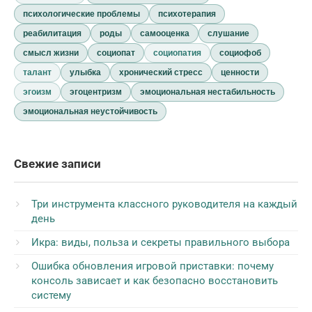
психологические проблемы
психотерапия
реабилитация
роды
самооценка
слушание
смысл жизни
социопат
социопатия
социофоб
талант
улыбка
хронический стресс
ценности
эгоизм
эгоцентризм
эмоциональная нестабильность
эмоциональная неустойчивость
Свежие записи
Три инструмента классного руководителя на каждый
день
Икра: виды, польза и секреты правильного выбора
Ошибка обновления игровой приставки: почему
консоль зависает и как безопасно восстановить
систему