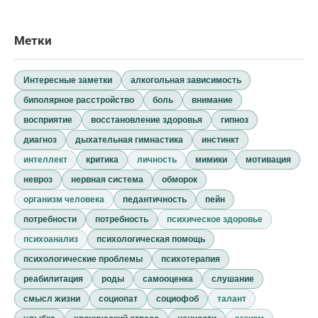
Метки
Интересные заметки
алкогольная зависимость
биполярное расстройство
боль
внимание
восприятие
восстановление здоровья
гипноз
диагноз
дыхательная гимнастика
инстинкт
интеллект
критика
личность
мимики
мотивация
невроз
нервная система
обморок
организм человека
педантичность
пейн
потребности
потребность
психическое здоровье
психоанализ
психологическая помощь
психологические проблемы
психотерапия
реабилитация
роды
самооценка
слушание
смысл жизни
социопат
социофоб
талант