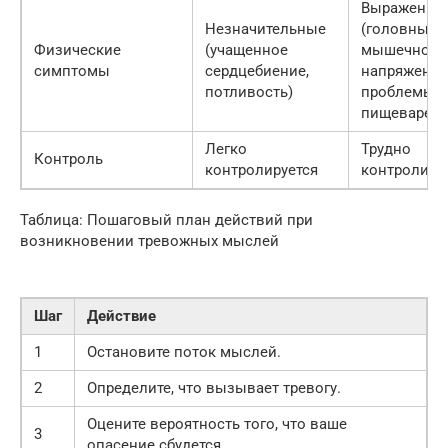
Выраженны
Незначительные
(головные б
Физические
(учащенное
мышечное
симптомы
сердцебиение,
напряжение
потливость)
проблемы с
пищеварени
Легко
Трудно
Контроль
контролируется
контролиру
Таблица: Пошаговый план действий при
возникновении тревожных мыслей
Шаг
Действие
1
Остановите поток мыслей.
2
Определите, что вызывает тревогу.
Оцените вероятность того, что ваше
3
опасение сбудется.