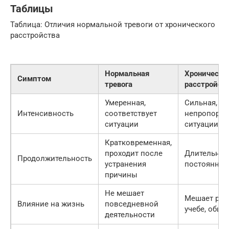
Таблицы
Таблица: Отличия нормальной тревоги от хронического
расстройства
Нормальная
Хроническо
Симптом
тревога
расстройст
Умеренная,
Сильная,
Интенсивность
соответствует
непропорци
ситуации
ситуации
Кратковременная,
проходит после
Длительная
Продолжительность
устранения
постоянная
причины
Не мешает
Мешает рабо
Влияние на жизнь
повседневной
учебе, общ
деятельности