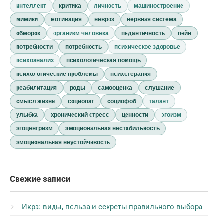
интеллект
критика
личность
машиностроение
мимики
мотивация
невроз
нервная система
обморок
организм человека
педантичность
пейн
потребности
потребность
психическое здоровье
психоанализ
психологическая помощь
психологические проблемы
психотерапия
реабилитация
роды
самооценка
слушание
смысл жизни
социопат
социофоб
талант
улыбка
хронический стресс
ценности
эгоизм
эгоцентризм
эмоциональная нестабильность
эмоциональная неустойчивость
Свежие записи
Икра: виды, польза и секреты правильного выбора