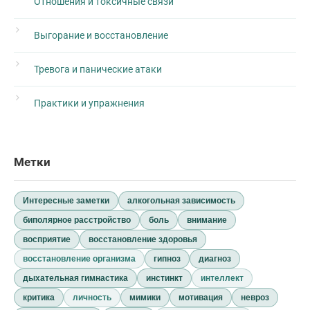
Отношения и токсичные связи
Выгорание и восстановление
Тревога и панические атаки
Практики и упражнения
Метки
Интересные заметки
алкогольная зависимость
биполярное расстройство
боль
внимание
восприятие
восстановление здоровья
восстановление организма
гипноз
диагноз
дыхательная гимнастика
инстинкт
интеллект
критика
личность
мимики
мотивация
невроз