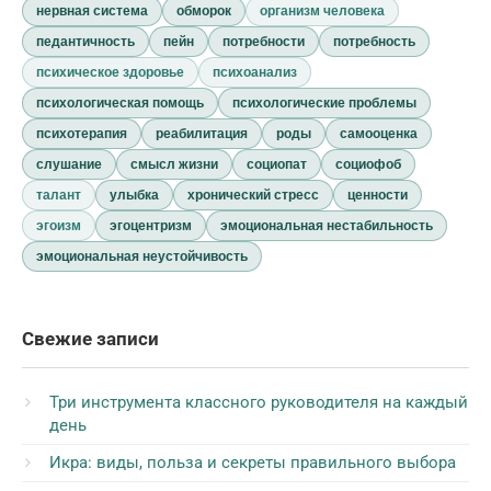
нервная система
обморок
организм человека
педантичность
пейн
потребности
потребность
психическое здоровье
психоанализ
психологическая помощь
психологические проблемы
психотерапия
реабилитация
роды
самооценка
слушание
смысл жизни
социопат
социофоб
талант
улыбка
хронический стресс
ценности
эгоизм
эгоцентризм
эмоциональная нестабильность
эмоциональная неустойчивость
Свежие записи
Три инструмента классного руководителя на каждый
день
Икра: виды, польза и секреты правильного выбора