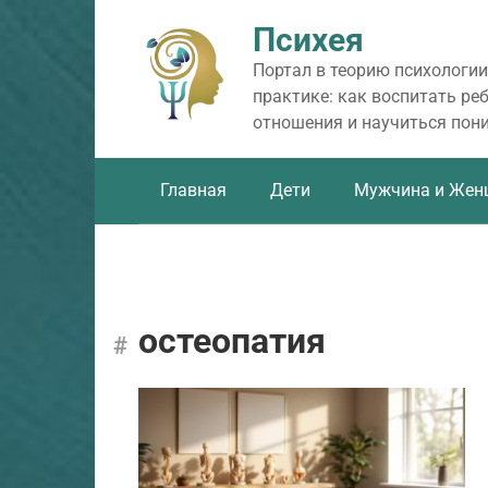
Перейти
Психея
к
контенту
Портал в теорию психологии
практике: как воспитать ре
отношения и научиться пон
Главная
Дети
Мужчина и Жен
остеопатия