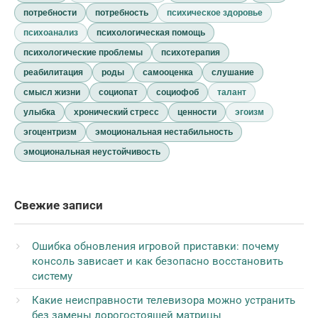
потребности
потребность
психическое здоровье
психоанализ
психологическая помощь
психологические проблемы
психотерапия
реабилитация
роды
самооценка
слушание
смысл жизни
социопат
социофоб
талант
улыбка
хронический стресс
ценности
эгоизм
эгоцентризм
эмоциональная нестабильность
эмоциональная неустойчивость
Свежие записи
Ошибка обновления игровой приставки: почему
консоль зависает и как безопасно восстановить
систему
Какие неисправности телевизора можно устранить
без замены дорогостоящей матрицы