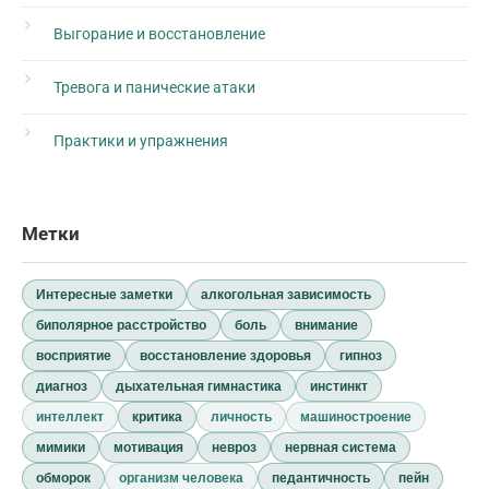
Выгорание и восстановление
Тревога и панические атаки
Практики и упражнения
Метки
Интересные заметки
алкогольная зависимость
биполярное расстройство
боль
внимание
восприятие
восстановление здоровья
гипноз
диагноз
дыхательная гимнастика
инстинкт
интеллект
критика
личность
машиностроение
мимики
мотивация
невроз
нервная система
обморок
организм человека
педантичность
пейн