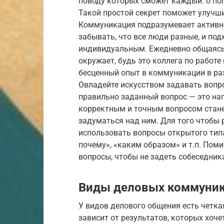
поводу которых сможет каждый: о пого
Такой простой секрет поможет улучш
Коммуникация подразумевает активно
забывать, что все люди разные, и по
индивидуальным. Ежедневно общаясь 
окружает, будь это коллега по работе
бесценный опыт в коммуникации в раз
Овладейте искусством задавать вопр
правильно заданный вопрос — это на
корректным и точным вопросом станет
задуматься над ним. Для того чтобы 
использовать вопросы открытого типа
почему», «каким образом» и т.п. Поми
вопросы, чтобы не задеть собеседник
Виды деловых коммуни
У видов делового общения есть четкая
зависит от результатов, которых хоче