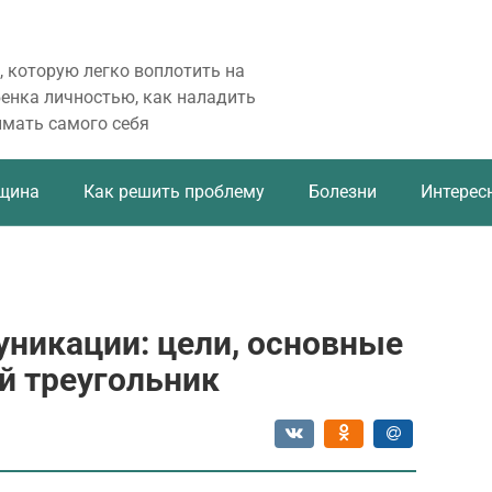
, которую легко воплотить на
бенка личностью, как наладить
имать самого себя
щина
Как решить проблему
Болезни
Интерес
никации: цели, основные
й треугольник