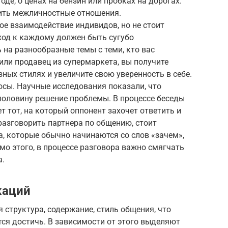
де, о ценах на бензин или пробках на дорогах.
ить межличностные отношения.
е взаимодействие индивидов, но не стоит
дход к каждому должен быть сугубо
на разнообразные темы с теми, кто вас
 или продавец из супермаркета, вы получите
ных стилях и увеличите свою уверенность в себе.
осы. Научные исследования показали, что
половину решение проблемы. В процессе беседы
 тот, на который оппонент захочет ответить и
разговорить партнера по общению, стоит
, которые обычно начинаются со слов «зачем»,
мо этого, в процессе разговора важно смягчать
а.
каций
 структура, содержание, стиль общения, что
тся достичь. В зависимости от этого выделяют