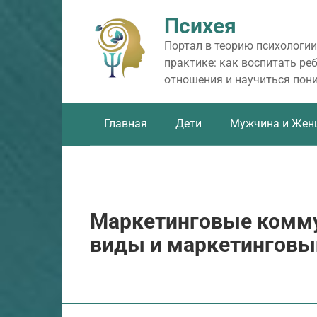
Перейти
Психея
к
контенту
Портал в теорию психологии
практике: как воспитать ре
отношения и научиться пон
Главная
Дети
Мужчина и Жен
Маркетинговые комму
виды и маркетинговы