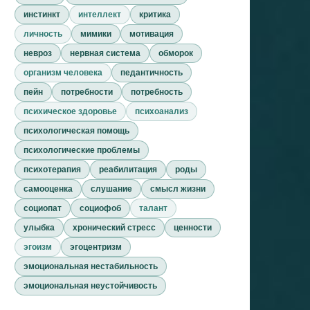
инстинкт
интеллект
критика
личность
мимики
мотивация
невроз
нервная система
обморок
организм человека
педантичность
пейн
потребности
потребность
психическое здоровье
психоанализ
психологическая помощь
психологические проблемы
психотерапия
реабилитация
роды
самооценка
слушание
смысл жизни
социопат
социофоб
талант
улыбка
хронический стресс
ценности
эгоизм
эгоцентризм
эмоциональная нестабильность
эмоциональная неустойчивость