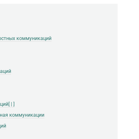
остных коммуникаций
каций
й[ | ]
тная коммуникации
ций