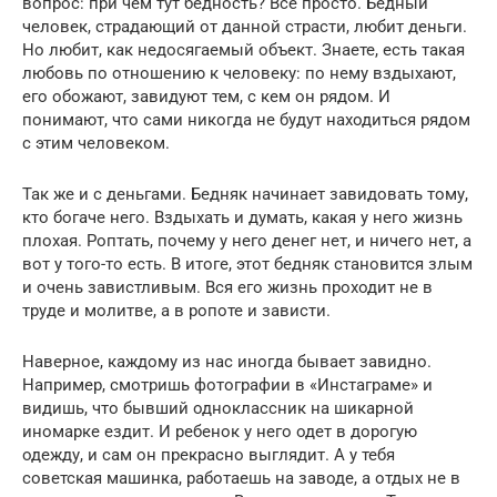
вопрос: при чем тут бедность? Все просто. Бедный
человек, страдающий от данной страсти, любит деньги.
Но любит, как недосягаемый объект. Знаете, есть такая
любовь по отношению к человеку: по нему вздыхают,
его обожают, завидуют тем, с кем он рядом. И
понимают, что сами никогда не будут находиться рядом
с этим человеком.
Так же и с деньгами. Бедняк начинает завидовать тому,
кто богаче него. Вздыхать и думать, какая у него жизнь
плохая. Роптать, почему у него денег нет, и ничего нет, а
вот у того-то есть. В итоге, этот бедняк становится злым
и очень завистливым. Вся его жизнь проходит не в
труде и молитве, а в ропоте и зависти.
Наверное, каждому из нас иногда бывает завидно.
Например, смотришь фотографии в «Инстаграме» и
видишь, что бывший одноклассник на шикарной
иномарке ездит. И ребенок у него одет в дорогую
одежду, и сам он прекрасно выглядит. А у тебя
советская машинка, работаешь на заводе, а отдых не в