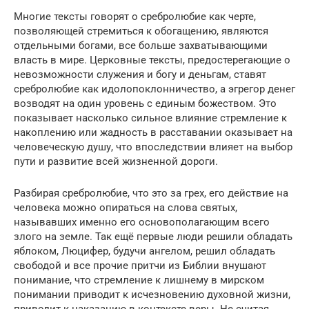
Многие тексты говорят о сребролюбие как черте,
позволяющей стремиться к обогащению, являются
отдельными богами, все больше захватывающими
власть в мире. Церковные тексты, предостерегающие о
невозможности служения и богу и деньгам, ставят
сребролюбие как идолопоклонничество, а эгрегор денег
возводят на один уровень с единым божеством. Это
показывает насколько сильное влияние стремление к
накоплению или жадность в расставании оказывает на
человеческую душу, что впоследствии влияет на выбор
пути и развитие всей жизненной дороги.
Разбирая сребролюбие, что это за грех, его действие на
человека можно опираться на слова святых,
называвших именно его основополагающим всего
злого на земле. Так ещё первые люди решили обладать
яблоком, Люцифер, будучи ангелом, решил обладать
свободой и все прочие притчи из Библии внушают
понимание, что стремление к лишнему в мирском
понимании приводит к исчезновению духовной жизни,
приводит к наказанию в контексте веры. Не считая