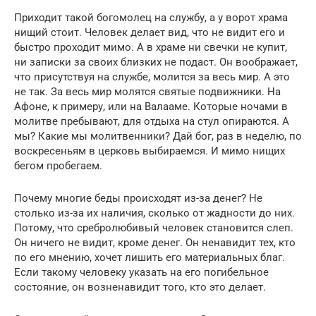
Приходит такой богомолец на службу, а у ворот храма
нищий стоит. Человек делает вид, что не видит его и
быстро проходит мимо. А в храме ни свечки не купит,
ни записки за своих близких не подаст. Он воображает,
что присутствуя на службе, молится за весь мир. А это
не так. За весь мир молятся святые подвижники. На
Афоне, к примеру, или на Валааме. Которые ночами в
молитве пребывают, для отдыха на стул опираются. А
мы? Какие мы молитвенники? Дай бог, раз в неделю, по
воскресеньям в церковь выбираемся. И мимо нищих
бегом пробегаем.
Почему многие беды происходят из-за денег? Не
столько из-за их наличия, сколько от жадности до них.
Потому, что сребролюбивый человек становится слеп.
Он ничего не видит, кроме денег. Он ненавидит тех, кто
по его мнению, хочет лишить его материальных благ.
Если такому человеку указать на его погибельное
состояние, он возненавидит того, кто это делает.