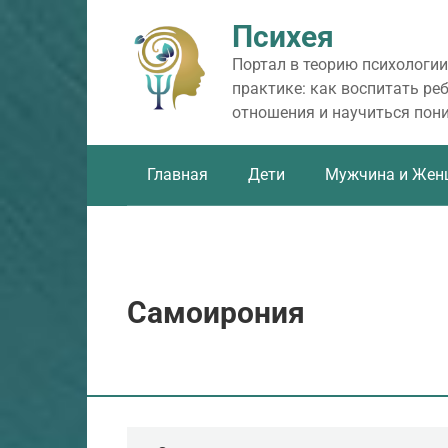
Перейти
Психея
к
контенту
Портал в теорию психологии
практике: как воспитать ре
отношения и научиться пон
Главная
Дети
Мужчина и Жен
Самоирония