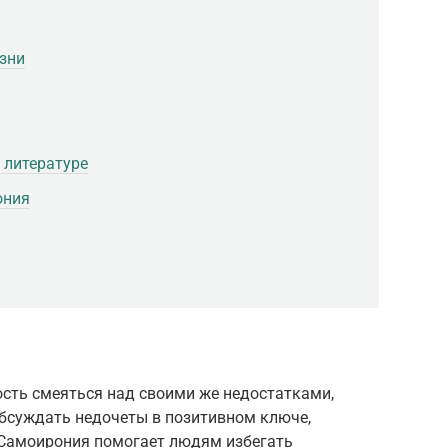
зни
 литературе
ония
ость смеяться над своими же недостатками,
бсуждать недочеты в позитивном ключе,
. Самоирония помогает людям избегать