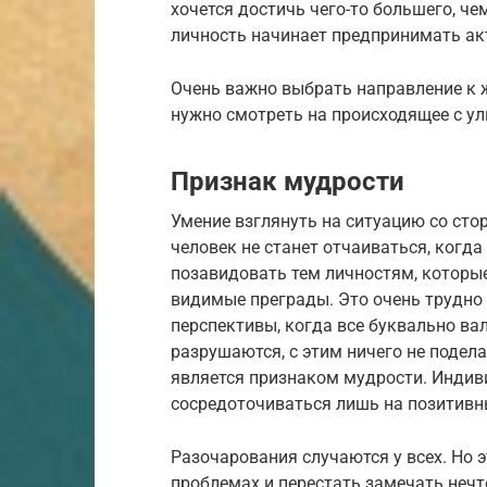
хочется достичь чего-то большего, ч
личность начинает предпринимать а
Очень важно выбрать направление к же
нужно смотреть на происходящее с ул
Признак мудрости
Умение взглянуть на ситуацию со ст
человек не станет отчаиваться, когд
позавидовать тем личностям, которые
видимые преграды. Это очень трудно
перспективы, когда все буквально ва
разрушаются, с этим ничего не подела
является признаком мудрости. Индиви
сосредоточиваться лишь на позитивн
Разочарования случаются у всех. Но э
проблемах и перестать замечать неч