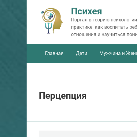
Перейти
Психея
к
контенту
Портал в теорию психологии
практике: как воспитать ре
отношения и научиться пон
Главная
Дети
Мужчина и Жен
Перцепция