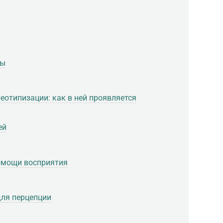
мы
еотипизации: как в ней проявляется
ей
омощи восприятия
для перцепции