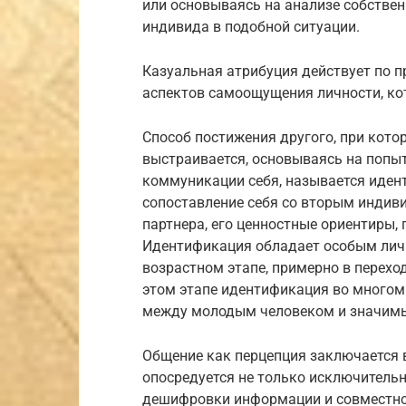
или основываясь на анализе собствен
индивида в подобной ситуации.
Казуальная атрибуция действует по п
аспектов самоощущения личности, кот
Способ постижения другого, при кото
выстраивается, основываясь на попы
коммуникации себя, называется иден
сопоставление себя со вторым индив
партнера, его ценностные ориентиры, 
Идентификация обладает особым лич
возрастном этапе, примерно в перехо
этом этапе идентификация во многом
между молодым человеком и значим
Общение как перцепция заключается
опосредуется не только исключитель
дешифровки информации и совместно