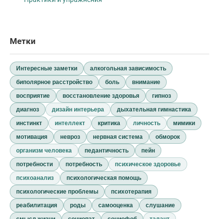
Метки
Интересные заметки
алкогольная зависимость
биполярное расстройство
боль
внимание
восприятие
восстановление здоровья
гипноз
диагноз
дизайн интерьера
дыхательная гимнастика
инстинкт
интеллект
критика
личность
мимики
мотивация
невроз
нервная система
обморок
организм человека
педантичность
пейн
потребности
потребность
психическое здоровье
психоанализ
психологическая помощь
психологические проблемы
психотерапия
реабилитация
роды
самооценка
слушание